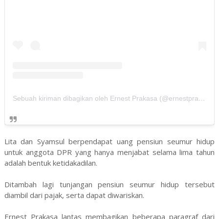
Sebuah kiriman dibagikan oleh Ernest Prakasa (@ernestprakasa)
Lita dan Syamsul berpendapat uang pensiun seumur hidup
untuk anggota DPR yang hanya menjabat selama lima tahun
adalah bentuk ketidakadilan.
Ditambah lagi tunjangan pensiun seumur hidup tersebut
diambil dari pajak, serta dapat diwariskan.
Ernest Prakasa lantas membagikan beberapa paragraf dari