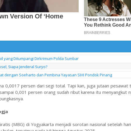
obil yang Ditumpangi Dirkrimum Polda Sumbar
ksel, Siapa Jenderal Suryo?
kat dengan Soeharto dan Pembina Yayasan SIHI Pondok Pinang
ma 0,0017 persen dari segi total. Tapi kan, juga jutaan pesawat 
idak sampai 0,001 persen orang sudah ribut karena itu menyangkut n
" pungkasnya.
ogja
ratis (MBG) di Yogyakarta menjadi sorotan nasional setelah ha
 bulan, tepatnya pada Juli hingga Agustus 2025.