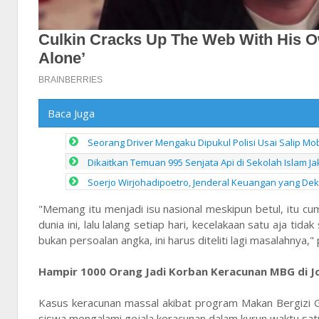
Baca Juga
Seorang Driver Mengaku Dipukul Polisi Usai Salip M
Dikaitkan Temuan 995 Senjata Api di Sekolah Islam Ja
Soerjo Wirjohadipoetro, Jenderal Keuangan yang De
"Memang itu menjadi isu nasional meskipun betul, itu cu
dunia ini, lalu lalang setiap hari, kecelakaan satu aja t
bukan persoalan angka, ini harus diteliti lagi masalahnya,
Hampir 1000 Orang Jadi Korban Keracunan MBG di J
Kasus keracunan massal akibat program Makan Bergizi G
siswa mengalami gejala keracunan dalam kurun waktu satu