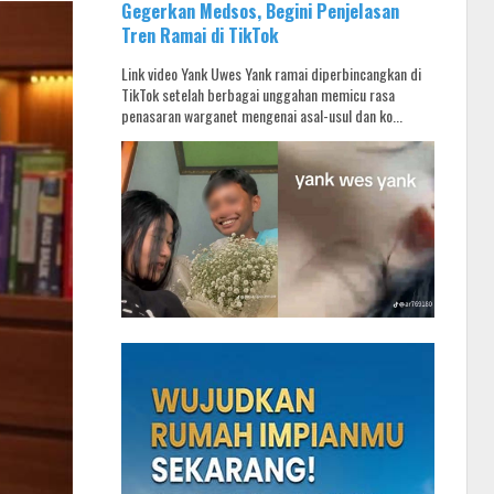
Gegerkan Medsos, Begini Penjelasan
Tren Ramai di TikTok
Link video Yank Uwes Yank ramai diperbincangkan di
TikTok setelah berbagai unggahan memicu rasa
penasaran warganet mengenai asal-usul dan ko...