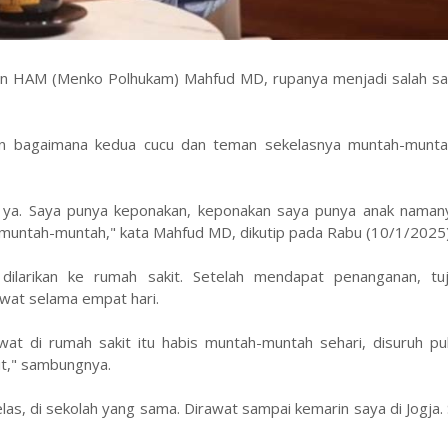
dan HAM (Menko Polhukam) Mahfud MD, rupanya menjadi salah sa
kan bagaimana kedua cucu dan teman sekelasnya muntah-munta
 ya. Saya punya keponakan, keponakan saya punya anak namany
ng muntah-muntah," kata Mahfud MD, dikutip pada Rabu (10/1/2025)
dilarikan ke rumah sakit. Setelah mendapat penanganan, tu
awat selama empat hari.
at di rumah sakit itu habis muntah-muntah sehari, disuruh pul
kit," sambungnya.
s, di sekolah yang sama. Dirawat sampai kemarin saya di Jogja.