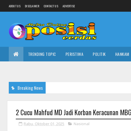
ABOUT US
DISCLAIMER
CONTACT US
ADVERTISE
TRENDING TOPIC
PERISTIWA
POLITIK
HANKAM
Breaking News
2 Cucu Mahfud MD Jadi Korban Keracunan MBG 
Rabu, Oktober 01, 2025
Nasional