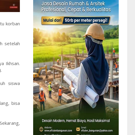
tu korban
h setelah
a Ikhsan.
.
juh siswa
ang, bisa
 Sekarang,