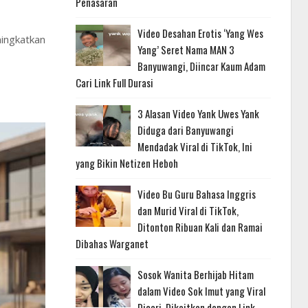
Penasaran
Video Desahan Erotis ‘Yang Wes
ingkatkan
Yang’ Seret Nama MAN 3
Banyuwangi, Diincar Kaum Adam
Cari Link Full Durasi
3 Alasan Video Yank Uwes Yank
Diduga dari Banyuwangi
Mendadak Viral di TikTok, Ini
yang Bikin Netizen Heboh
Video Bu Guru Bahasa Inggris
dan Murid Viral di TikTok,
Ditonton Ribuan Kali dan Ramai
Dibahas Warganet
Sosok Wanita Berhijab Hitam
dalam Video Sok Imut yang Viral
Dicari, Dikaitkan dengan Link