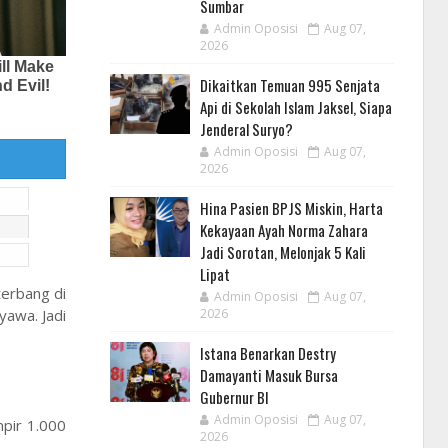
Sumbar
Admin Oposisi
Aug 07,
2026
Dikaitkan Temuan 995 Senjata
Api di Sekolah Islam Jaksel, Siapa
Jenderal Suryo?
Admin Oposisi
Aug 07,
2026
Hina Pasien BPJS Miskin, Harta
Kekayaan Ayah Norma Zahara
Jadi Sorotan, Melonjak 5 Kali
Lipat
terbang di
Admin Oposisi
Aug 07,
yawa. Jadi
2026
Istana Benarkan Destry
Damayanti Masuk Bursa
Gubernur BI
Admin Oposisi
Aug 07,
mpir 1.000
2026