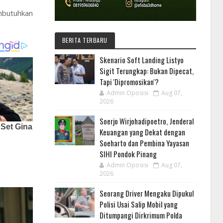
mbutuhkan
BERITA TERBARU
Skenario Soft Landing Listyo
Sigit Terungkap: Bukan Dipecat,
Tapi 'Dipromosikan'?
Admin Oposisi
Aug 07,
2026
Soerjo Wirjohadipoetro, Jenderal
Keuangan yang Dekat dengan
Soeharto dan Pembina Yayasan
SIHI Pondok Pinang
Admin Oposisi
Aug 07,
2026
Seorang Driver Mengaku Dipukul
Polisi Usai Salip Mobil yang
Ditumpangi Dirkrimum Polda