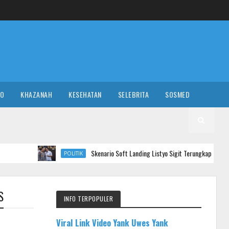
RO
KHAZANAH
KESEHATAN
SELEBRITA
SOSMED
Skenario Soft Landing Listyo Sigit Terungkap: Bukan Dipecat, Tapi
POLITIK
S
INFO TERPOPULER
Viral Link Video Yank Uwes Yank