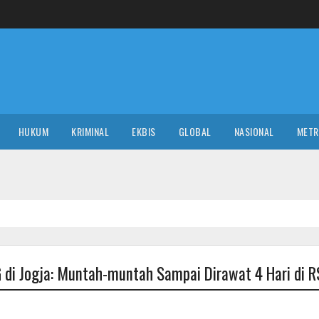
HUKUM
KRIMINAL
EKBIS
GLOBAL
NASIONAL
MET
di Jogja: Muntah-muntah Sampai Dirawat 4 Hari di R