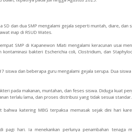
dua SD dan dua SMP mengalami gejala seperti muntah, diare, dan s
awat inap di RSUD Wates.
i empat SMP di Kapanewon Mlati mengalami keracunan usai me
ontaminasi bakteri Escherichia coli, Clostridium, dan Staphylo
37 siswa dan beberapa guru mengalami gejala serupa. Dua siswa 
bakteri pada makanan, muntahan, dan feses siswa. Diduga kuat p
an terlalu lama, dan proses distribusi yang tidak sesuai standar.
 bahwa katering MBG terpaksa memasak sejak dini hari kar
di pagi hari. Ia menekankan perlunya penambahan tenaga 