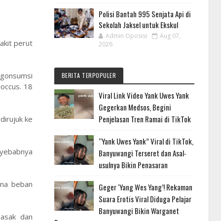
Polisi Bantah 995 Senjata Api di
Sekolah Jaksel untuk Ekskul
Admin Oposisi
Aug 07,
akit perut
2026
ngonsumsi
BERITA TERPOPULER
coccus. 18
Viral Link Video Yank Uwes Yank
Gegerkan Medsos, Begini
Penjelasan Tren Ramai di TikTok
dirujuk ke
“Yank Uwes Yank” Viral di TikTok,
enyebabnya
Banyuwangi Terseret dan Asal-
usulnya Bikin Penasaran
ena beban
Geger ‘Yang Wes Yang’! Rekaman
Suara Erotis Viral Diduga Pelajar
Banyuwangi Bikin Warganet
masak dan