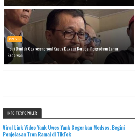
PRESISI
Polri Bantah Oegroseno soal Kasus Dugaan Korupsi Pengadaan Lahan
Sepolwan
INFO TERPOPULER
Viral Link Video Yank Uwes Yank Gegerkan Medsos, Begini
Penjelasan Tren Ramai di TikTok