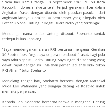
"Pada hari Kamis tangal 30 September 1965 di Ibu Kota
Republik Indonesia Jakarta telah terjadi gerakan militer dalam
Angkatan Darat dengan dibantu oleh pasukan-pasukan dari
angkatan lainnya. Gerakan 30 September yang dikepalai oleh
Letnan Kolonel Untung..." begitu suara radio yang terdengar.
Mendengar nama Letkol Untung disebut, Soeharto sontak
terkejut bukan kepalang.
"Saya mendengarkan siaran RRI pertama mengenai Gerakan
30 September. Deg, saya segera mendapat firasat. Lagi pula
saya tahu siapa itu Letkol Untung. Saya ingat, dia seorang yang
dekat, rapat dengan PKI. Malahan pernah jadi anak didik tokoh
PKI Alimin," tutur Soeharto.
Menjelang tengah hari, Soeharto bertemu dengan Marsekal
Muda Leo Watimena yang sengaja datang ke Kostrad untuk
meminta penjelasan.
Kepada Leo, Soeharto bercerita bahwa ia mengenal Untung
sejak lama ketika menjadi salah satu Komandan Resimen 15 di