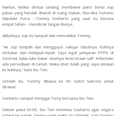
Namun, ketika dirinya sedang membawa panci berisi sup
panas yang hendak ditaruh di ruang makan, tiba-tiba Hutomo
Mandala Putra --Tommy Soeharto yang saat itu berusia
empat tahun-- menabrak tangan ibunya.
Akibatnya, sup itu tumpah dan mencelakai Tommy.
"Air sup tumpah dan mengguyur sekujur tubuhnya. Kulitnya
terbakar dan melepuh-lepuh. Saya ingat pelajaran PPPK di
Kostrad, kalau luka bakar obatnya leverstraan salf. Kebetulan
ada persediaan di rumah. Maka obat itulah yang saya oleskan
ke kulitnya," kata Ibu Tien.
Setelah itu, Tommy dibawa ke RS Gatot Subroto untuk
dirawat.
Soeharto sempat menjaga Tomy bersama Ibu Tien.
Sekitar pukul 00.00, Ibu Tien meminta Soeharto agar segera
pulang ke rumah, karena pada waktu itu Mamiek, putri bungsu