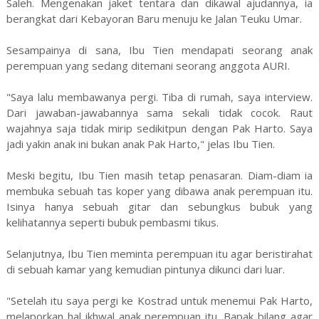
Saleh. Mengenakan jaket tentara dan dikawal ajudannya, ia
berangkat dari Kebayoran Baru menuju ke Jalan Teuku Umar.
Sesampainya di sana, Ibu Tien mendapati seorang anak
perempuan yang sedang ditemani seorang anggota AURI.
"Saya lalu membawanya pergi. Tiba di rumah, saya interview.
Dari jawaban-jawabannya sama sekali tidak cocok. Raut
wajahnya saja tidak mirip sedikitpun dengan Pak Harto. Saya
jadi yakin anak ini bukan anak Pak Harto," jelas Ibu Tien.
Meski begitu, Ibu Tien masih tetap penasaran. Diam-diam ia
membuka sebuah tas koper yang dibawa anak perempuan itu.
Isinya hanya sebuah gitar dan sebungkus bubuk yang
kelihatannya seperti bubuk pembasmi tikus.
Selanjutnya, Ibu Tien meminta perempuan itu agar beristirahat
di sebuah kamar yang kemudian pintunya dikunci dari luar.
"Setelah itu saya pergi ke Kostrad untuk menemui Pak Harto,
melaporkan hal ikhwal anak perempuan itu. Bapak bilang agar