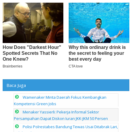
Baca Juga
Wamenaker Minta Daerah Fokus Kembangkan
Kompetensi Green Jobs
Menaker Yassierli: Pekerja Informal Sektor
Persampahan Dapat Diskon Iuran JKK-JKM 50 Persen
Polisi Polrestabes Bandung Tewas Usai Ditabrak Lari,