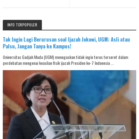
INFO TERPOPULER
Tak Ingin Lagi Berurusan soal Ijazah Jokowi, UGM: Asli atau
Palsu, Jangan Tanya ke Kampus!
Universitas Gadjah Mada (UGM) menegaskan tidak ingin terus terseret dalam
perdebatan mengenai keaslian fisik ijazah Presiden ke-7 Indonesia ...