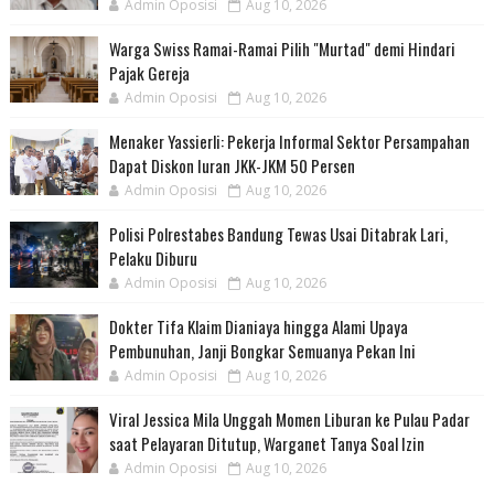
Admin Oposisi
Aug 10, 2026
Warga Swiss Ramai-Ramai Pilih "Murtad" demi Hindari
Pajak Gereja
Admin Oposisi
Aug 10, 2026
Menaker Yassierli: Pekerja Informal Sektor Persampahan
Dapat Diskon Iuran JKK-JKM 50 Persen
Admin Oposisi
Aug 10, 2026
Polisi Polrestabes Bandung Tewas Usai Ditabrak Lari,
Pelaku Diburu
Admin Oposisi
Aug 10, 2026
Dokter Tifa Klaim Dianiaya hingga Alami Upaya
Pembunuhan, Janji Bongkar Semuanya Pekan Ini
Admin Oposisi
Aug 10, 2026
Viral Jessica Mila Unggah Momen Liburan ke Pulau Padar
saat Pelayaran Ditutup, Warganet Tanya Soal Izin
Admin Oposisi
Aug 10, 2026