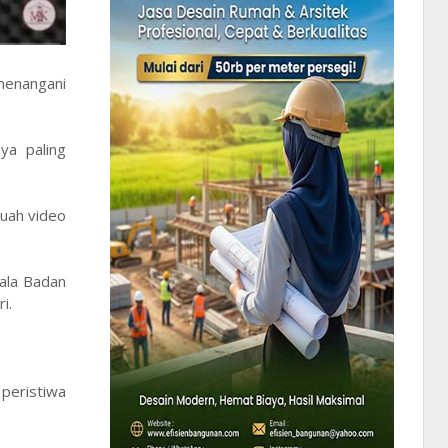
menangani
ya paling
buah video
pala Badan
i.
peristiwa