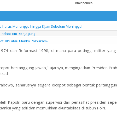
nya harus Menunggu hingga 8 Jam Sebelum Meninggal
 Hadapi Tim 9 Kejagung
pot: BIN atau Menko Polhukam?
 1974 dan Reformasi 1998, di mana para petinggi militer yang
 dicopot bertanggung jawab," ujarnya, mengingatkan Presiden Pr
trad.
git Prabowo, seharusnya segera dicopot sebagai bentuk pertangg
eh Kapolri baru dengan supervisi dari penasihat presiden sepe
nksi yang adil dan memulihkan akuntabilitas di tubuh Polri.