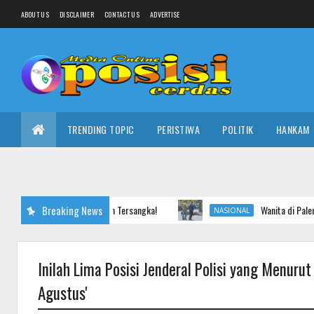
ABOUT US
DISCLAIMER
CONTACT US
ADVERTISE
TRENDING TOPIC
PERISTIWA
POLITIK
HANKAM
Breaking News
Wanita di Palembang Salah Tran
NASIONAL
Inilah Lima Posisi Jenderal Polisi yang Menuru
Agustus'