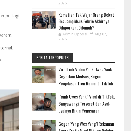
2026
Kematian Tak Wajar Orang Dekat
ampu lagi
Eks Jampidsus Febrie Akhirnya
Dilaporkan, Dibunuh?
Admin Oposisi
Aug 07,
 karam.
2026
ternal.
BERITA TERPOPULER
*
Viral Link Video Yank Uwes Yank
Gegerkan Medsos, Begini
Penjelasan Tren Ramai di TikTok
“Yank Uwes Yank” Viral di TikTok,
Banyuwangi Terseret dan Asal-
usulnya Bikin Penasaran
Geger ‘Yang Wes Yang’! Rekaman
Suara Erotis Viral Diduga Pelajar