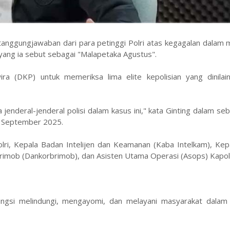
anggungjawaban dari para petinggi Polri atas kegagalan dalam 
yang ia sebut sebagai "Malapetaka Agustus".
 (DKP) untuk memeriksa lima elite kepolisian yang dinilain
deral-jenderal polisi dalam kasus ini," kata Ginting dalam se
6 September 2025.
olri, Kepala Badan Intelijen dan Keamanan (Kaba Intelkam), Ke
mob (Dankorbrimob), dan Asisten Utama Operasi (Asops) Kapolr
ungsi melindungi, mengayomi, dan melayani masyarakat dalam 