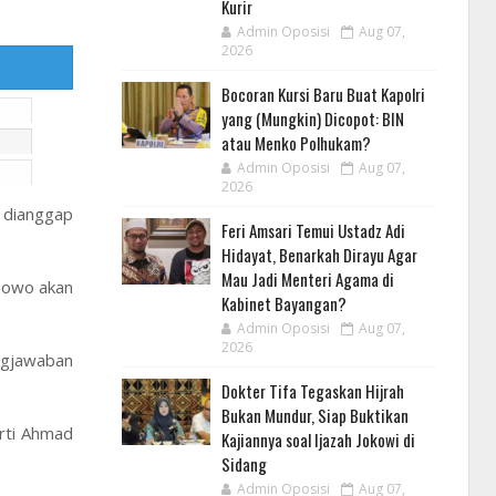
Kurir
Admin Oposisi
Aug 07,
2026
Bocoran Kursi Baru Buat Kapolri
yang (Mungkin) Dicopot: BIN
atau Menko Polhukam?
Admin Oposisi
Aug 07,
2026
 dianggap
Feri Amsari Temui Ustadz Adi
Hidayat, Benarkah Dirayu Agar
Mau Jadi Menteri Agama di
abowo akan
Kabinet Bayangan?
Admin Oposisi
Aug 07,
2026
ungjawaban
Dokter Tifa Tegaskan Hijrah
Bukan Mundur, Siap Buktikan
rti Ahmad
Kajiannya soal Ijazah Jokowi di
Sidang
Admin Oposisi
Aug 07,