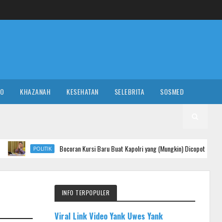
RO
KHAZANAH
KESEHATAN
SELEBRITA
SOSMED
Bocoran Kursi Baru Buat Kapolri yang (Mungkin) Dicopot: BIN atau Menko Polh
TIK
INFO TERPOPULER
Viral Link Video Yank Uwes Yank