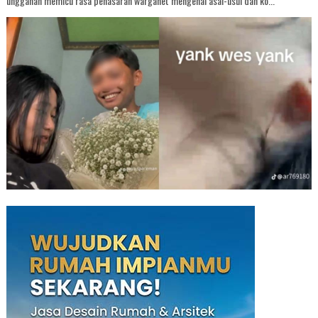
unggahan memicu rasa penasaran warganet mengenai asal-usul dan ko...