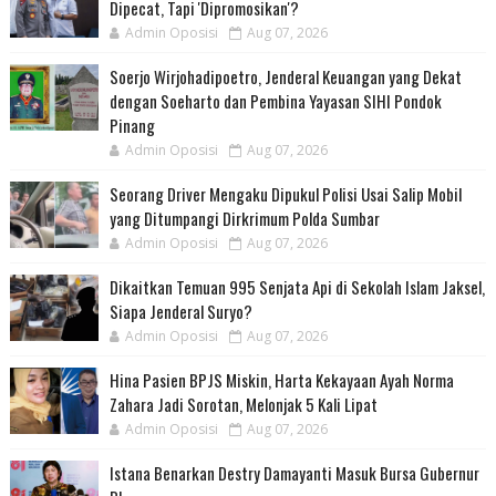
Dipecat, Tapi 'Dipromosikan'?
Admin Oposisi
Aug 07, 2026
Soerjo Wirjohadipoetro, Jenderal Keuangan yang Dekat
dengan Soeharto dan Pembina Yayasan SIHI Pondok
Pinang
Admin Oposisi
Aug 07, 2026
Seorang Driver Mengaku Dipukul Polisi Usai Salip Mobil
yang Ditumpangi Dirkrimum Polda Sumbar
Admin Oposisi
Aug 07, 2026
Dikaitkan Temuan 995 Senjata Api di Sekolah Islam Jaksel,
Siapa Jenderal Suryo?
Admin Oposisi
Aug 07, 2026
Hina Pasien BPJS Miskin, Harta Kekayaan Ayah Norma
Zahara Jadi Sorotan, Melonjak 5 Kali Lipat
Admin Oposisi
Aug 07, 2026
Istana Benarkan Destry Damayanti Masuk Bursa Gubernur