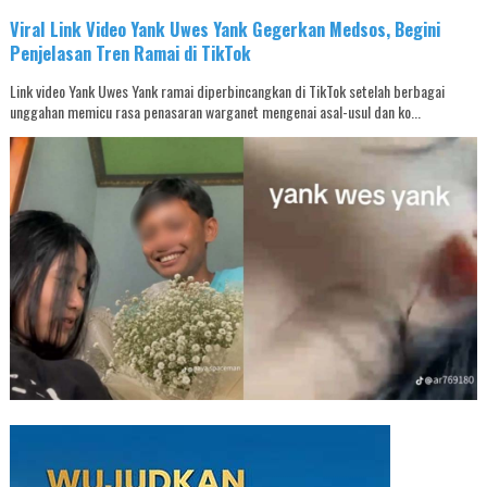
Viral Link Video Yank Uwes Yank Gegerkan Medsos, Begini
Penjelasan Tren Ramai di TikTok
Link video Yank Uwes Yank ramai diperbincangkan di TikTok setelah berbagai
unggahan memicu rasa penasaran warganet mengenai asal-usul dan ko...