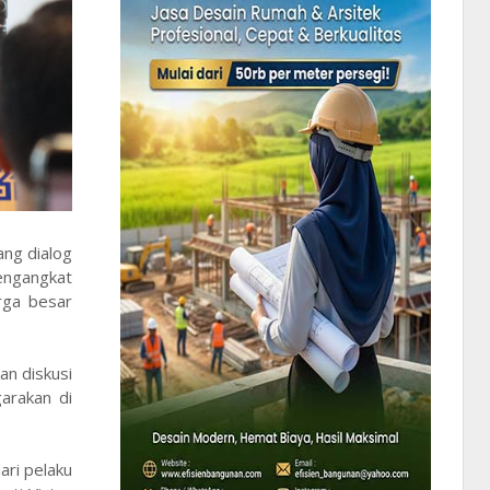
ang dialog
mengangkat
rga besar
an diskusi
garakan di
ari pelaku