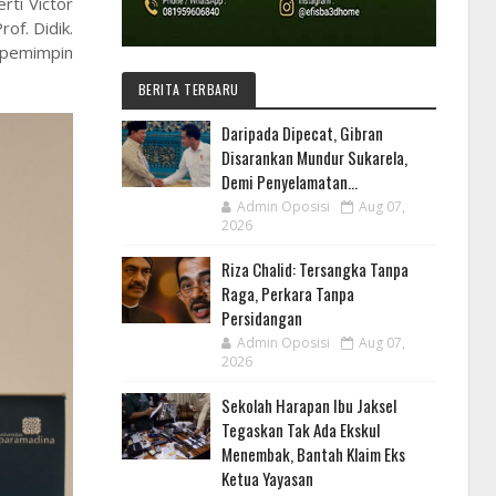
rti Victor
of. Didik.
 pemimpin
BERITA TERBARU
Daripada Dipecat, Gibran
Disarankan Mundur Sukarela,
Demi Penyelamatan...
Admin Oposisi
Aug 07,
2026
Riza Chalid: Tersangka Tanpa
Raga, Perkara Tanpa
Persidangan
Admin Oposisi
Aug 07,
2026
Sekolah Harapan Ibu Jaksel
Tegaskan Tak Ada Ekskul
Menembak, Bantah Klaim Eks
Ketua Yayasan