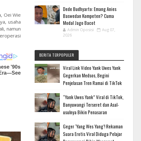
Dede Budhyarto: Emang Anies
a, Oei Wie
Baswedan Kompeten? Cuma
ya, usaha
Modal Jago Bacot
li, namun
Admin Oposisi
Aug 07,
2026
eroperasi
BERITA TERPOPULER
Viral Link Video Yank Uwes Yank
Gegerkan Medsos, Begini
Penjelasan Tren Ramai di TikTok
“Yank Uwes Yank” Viral di TikTok,
Banyuwangi Terseret dan Asal-
usulnya Bikin Penasaran
Geger ‘Yang Wes Yang’! Rekaman
Suara Erotis Viral Diduga Pelajar