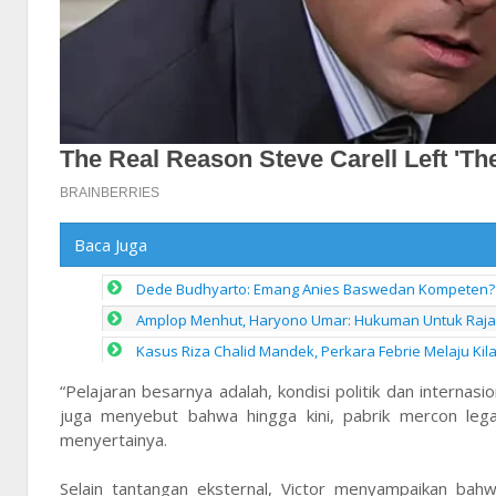
Baca Juga
Dede Budhyarto: Emang Anies Baswedan Kompeten? 
Amplop Menhut, Haryono Umar: Hukuman Untuk Raja J
Kasus Riza Chalid Mandek, Perkara Febrie Melaju Kil
“Pelajaran besarnya adalah, kondisi politik dan internas
juga menyebut bahwa hingga kini, pabrik mercon legal
menyertainya.
Selain tantangan eksternal, Victor menyampaikan bahw