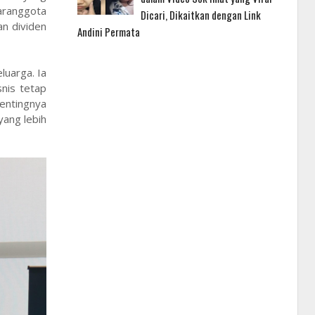
taranggota
Dicari, Dikaitkan dengan Link
an dividen
Andini Permata
luarga. Ia
nis tetap
pentingnya
yang lebih