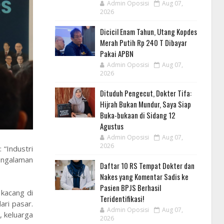
Admin Oposisi
Aug 07,
2026
Dicicil Enam Tahun, Utang Kopdes
Merah Putih Rp 240 T Dibayar
Pakai APBN
Admin Oposisi
Aug 07,
2026
Dituduh Pengecut, Dokter Tifa:
Hijrah Bukan Mundur, Saya Siap
Buka-bukaan di Sidang 12
Agustus
Admin Oposisi
Aug 07,
2026
“Industri
pengalaman
Daftar 10 RS Tempat Dokter dan
Nakes yang Komentar Sadis ke
Pasien BPJS Berhasil
 kacang di
Teridentifikasi!
ari pasar.
Admin Oposisi
Aug 07,
, keluarga
2026