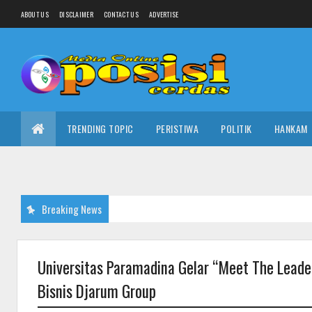
ABOUT US
DISCLAIMER
CONTACT US
ADVERTISE
TRENDING TOPIC
PERISTIWA
POLITIK
HANKAM
Breaking News
Universitas Paramadina Gelar “Meet The Leade
Bisnis Djarum Group