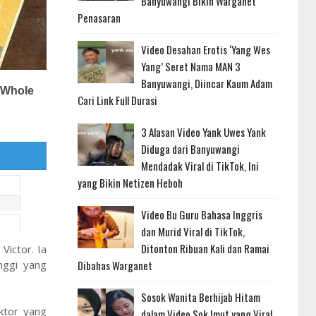
Banyuwangi Bikin Warganet
Penasaran
Video Desahan Erotis ‘Yang Wes
Yang’ Seret Nama MAN 3
Banyuwangi, Diincar Kaum Adam
Cari Link Full Durasi
3 Alasan Video Yank Uwes Yank
Diduga dari Banyuwangi
Mendadak Viral di TikTok, Ini
yang Bikin Netizen Heboh
Video Bu Guru Bahasa Inggris
dan Murid Viral di TikTok,
Ditonton Ribuan Kali dan Ramai
Victor. Ia
Dibahas Warganet
nggi yang
Sosok Wanita Berhijab Hitam
ktor yang
dalam Video Sok Imut yang Viral