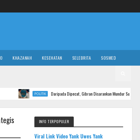
RO
KHAZANAH
KESEHATAN
SELEBRITA
SOSMED
Daripada Dipecat, Gibran Disarankan Mundur Sukarela, Demi Penyelamatan
POLITIK
ategis
INFO TERPOPULER
Viral Link Video Yank Uwes Yank