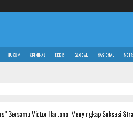
HUKUM
KRIMINAL
EKBIS
GLOBAL
NASIONAL
MET
rs” Bersama Victor Hartono: Menyingkap Suksesi Str