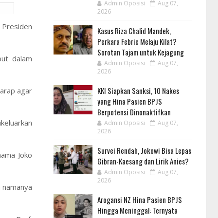
Admin Oposisi
Aug 07,
2026
 Presiden
Kasus Riza Chalid Mandek,
Perkara Febrie Melaju Kilat?
Sorotan Tajam untuk Kejagung
but dalam
Admin Oposisi
Aug 07,
2026
KKI Siapkan Sanksi, 10 Nakes
arap agar
yang Hina Pasien BPJS
Berpotensi Dinonaktifkan
ikeluarkan
Admin Oposisi
Aug 07,
2026
Survei Rendah, Jokowi Bisa Lepas
nama Joko
Gibran-Kaesang dan Lirik Anies?
Admin Oposisi
Aug 07,
2026
an namanya
Arogansi NZ Hina Pasien BPJS
Hingga Meninggal: Ternyata