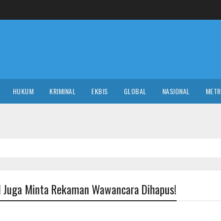
HUKUM
KRIMINAL
EKBIS
GLOBAL
NASIONAL
MET
M Juga Minta Rekaman Wawancara Dihapus!