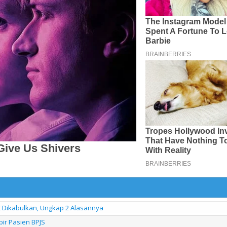
it Dikabulkan, Ungkap 2 Alasannya
bir Pasien BPJS