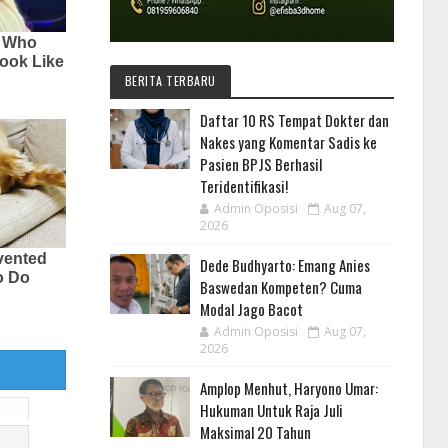
BERITA TERBARU
Daftar 10 RS Tempat Dokter dan
Nakes yang Komentar Sadis ke
Pasien BPJS Berhasil
Teridentifikasi!
Admin Oposisi
Aug 07,
2026
Dede Budhyarto: Emang Anies
Baswedan Kompeten? Cuma
Modal Jago Bacot
Admin Oposisi
Aug 07,
2026
Amplop Menhut, Haryono Umar:
Hukuman Untuk Raja Juli
Maksimal 20 Tahun