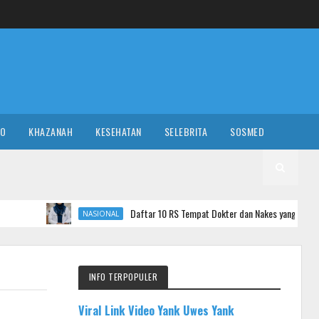
RO
KHAZANAH
KESEHATAN
SELEBRITA
SOSMED
Daftar 10 RS Tempat Dokter dan Nakes yang Komentar Sadis ke Pasie
NASIONAL
INFO TERPOPULER
Viral Link Video Yank Uwes Yank