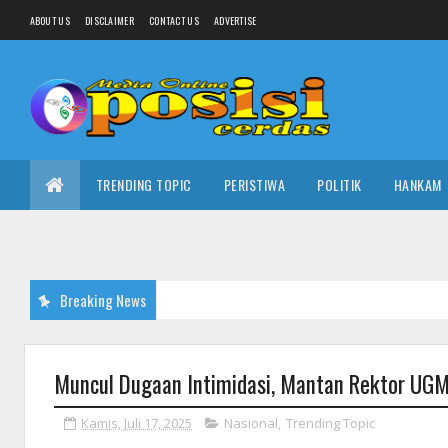
ABOUT US
DISCLAIMER
CONTACT US
ADVERTISE
TRENDING TOPIC
PERISTIWA
POLITIK
HANKAM
Breaking News
Muncul Dugaan Intimidasi, Mantan Rektor UG
Kamis, Juli 17, 2025
Nasional
,
Trending Topic