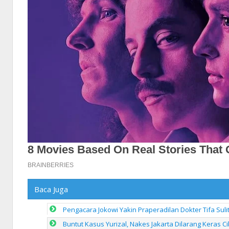
Baca Juga
Pengacara Jokowi Yakin Praperadilan Dokter Tifa Sul
Buntut Kasus Yurizal, Nakes Jakarta Dilarang Keras Ci