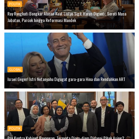
POLITIK
Ray Rangkuti Bongkar Alasan Kuat Listyo Sigit Harus Diganti, Soroti Masa
Jabatan, Parcok hingga Reformasi Mandek
GLOBAL
Israel Geger! Istri Netanyahu Digugat gara-gara Hina dan Rendahkan ART
POLITIK
Pro Kontra Kabinet Bayangan, Ternyata Diam-diam Didanai Pihak Asing?