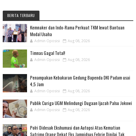
BERITA TERBARU
Kemnaker dan Indo-Rama Perkuat TKM lewat Bantuan
Modal Usaha
Admin Oposisi
Aug 08, 2026
Timnas Gagal Total!
Admin Oposisi
Aug 08, 2026
Penampakan Kebakaran Gedung Bapenda DKI Padam usai
4,5 Jam
Admin Oposisi
Aug 08, 2026
Publik Curiga UGM Melindungi Dugaan Ijazah Palsu Jokowi
Admin Oposisi
Aug 08, 2026
Polri Didesak Ekshumasi dan Autopsi Atas Kematian
Sutrimo Orang Dekat Eks Jampidsus Febrie Dinilai Tak