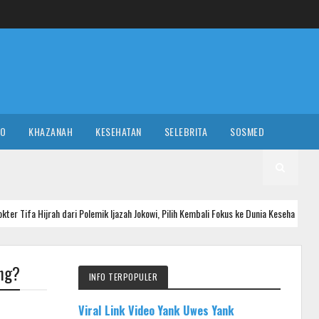
RO
KHAZANAH
KESEHATAN
SELEBRITA
SOSMED
dari Polemik Ijazah Jokowi, Pilih Kembali Fokus ke Dunia Kesehatan
NASI
ang?
INFO TERPOPULER
Viral Link Video Yank Uwes Yank