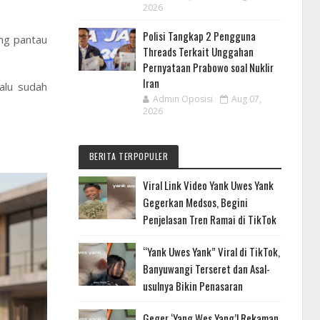
2026
Polisi Tangkap 2 Pengguna
ung pantau
Threads Terkait Unggahan
Pernyataan Prabowo soal Nuklir
Iran
alu sudah
Admin Oposisi
Aug 07,
2026
BERITA TERPOPULER
Viral Link Video Yank Uwes Yank
Gegerkan Medsos, Begini
Penjelasan Tren Ramai di TikTok
“Yank Uwes Yank” Viral di TikTok,
Banyuwangi Terseret dan Asal-
usulnya Bikin Penasaran
Geger ‘Yang Wes Yang’! Rekaman