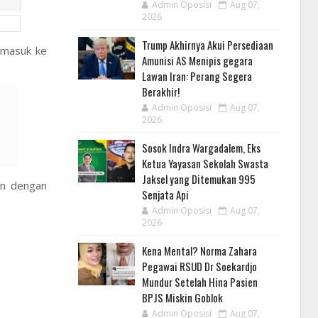
Admin Oposisi
Aug 07,
2026
Trump Akhirnya Akui Persediaan
 masuk ke
Amunisi AS Menipis gegara
Lawan Iran: Perang Segera
Berakhir!
Admin Oposisi
Aug 07,
2026
Sosok Indra Wargadalem, Eks
Ketua Yayasan Sekolah Swasta
Jaksel yang Ditemukan 995
ran dengan
Senjata Api
Admin Oposisi
Aug 07,
2026
Kena Mental? Norma Zahara
Pegawai RSUD Dr Soekardjo
Mundur Setelah Hina Pasien
BPJS Miskin Goblok
Admin Oposisi
Aug 07,