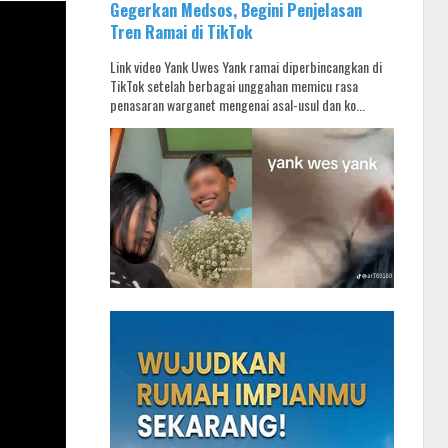
Gegerkan Medsos, Begini Penjelasan
Tren Ramai di TikTok
Link video Yank Uwes Yank ramai diperbincangkan di
TikTok setelah berbagai unggahan memicu rasa
penasaran warganet mengenai asal-usul dan ko...