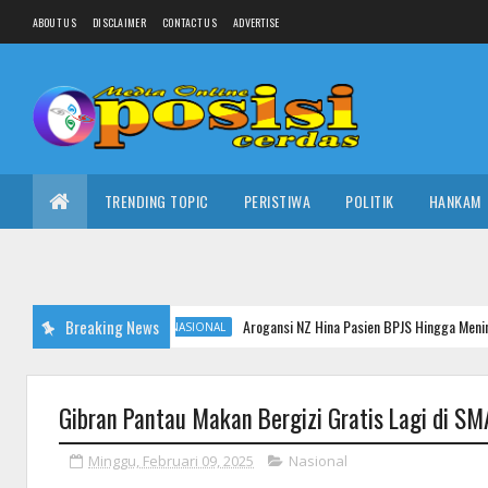
ABOUT US
DISCLAIMER
CONTACT US
ADVERTISE
TRENDING TOPIC
PERISTIWA
POLITIK
HANKAM
Breaking News
Arogansi NZ Hina Pasien BPJS Hingga Meninggal: Ternyata 
NASIONAL
Gibran Pantau Makan Bergizi Gratis Lagi di SM
Minggu, Februari 09, 2025
Nasional