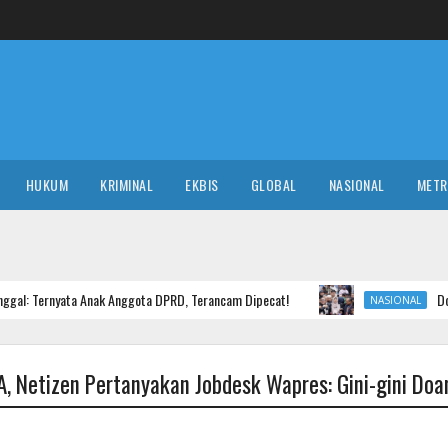
HUKUM
KRIMINAL
EKBIS
GLOBAL
NASIONAL
MET
Anak Anggota DPRD, Terancam Dipecat!
Dokter Tifa Hijrah 
NASIONAL
A, Netizen Pertanyakan Jobdesk Wapres: Gini-gini Do