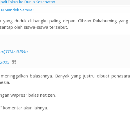
Kembali Fokus ke Dunia Kesehatan
 PLN Mandek Semua?
A yang duduk di bangku paling depan. Gibran Rakabuming yang
isantap oleh siswa-siswa tersebut.
com/jTTMz4U84n
 2025
alu meninggalkan balasannya. Banyak yang justru dibuat penasa
esia.
ngan wapres" balas netizen.
" komentar akun lainnya.