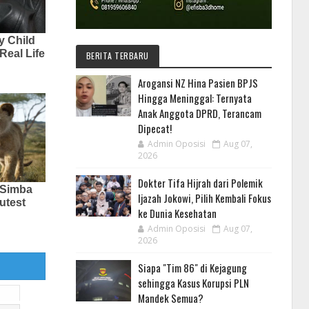
BERITA TERBARU
Arogansi NZ Hina Pasien BPJS
Hingga Meninggal: Ternyata
Anak Anggota DPRD, Terancam
Dipecat!
Admin Oposisi
Aug 07,
2026
Dokter Tifa Hijrah dari Polemik
Ijazah Jokowi, Pilih Kembali Fokus
ke Dunia Kesehatan
Admin Oposisi
Aug 07,
2026
Siapa "Tim 86" di Kejagung
sehingga Kasus Korupsi PLN
Mandek Semua?