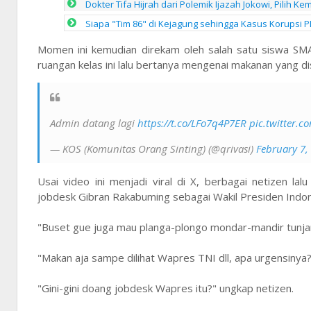
Dokter Tifa Hijrah dari Polemik Ijazah Jokowi, Pilih 
Siapa "Tim 86" di Kejagung sehingga Kasus Korupsi
Momen ini kemudian direkam oleh salah satu siswa SM
ruangan kelas ini lalu bertanya mengenai makanan yang d
Admin datang lagi
https://t.co/LFo7q4P7ER
pic.twitter.
— KOS (Komunitas Orang Sinting) (@qrivasi)
February 7,
Usai video ini menjadi viral di X, berbagai netizen l
jobdesk Gibran Rakabuming sebagai Wakil Presiden Indon
"Buset gue juga mau planga-plongo mondar-mandir tunja
"Makan aja sampe dilihat Wapres TNI dll, apa urgensinya?
"Gini-gini doang jobdesk Wapres itu?" ungkap netizen.