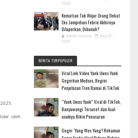
2026
Kematian Tak Wajar Orang Dekat
Eks Jampidsus Febrie Akhirnya
Dilaporkan, Dibunuh?
Admin Oposisi
Aug 07,
2026
BERITA TERPOPULER
Viral Link Video Yank Uwes Yank
Gegerkan Medsos, Begini
Penjelasan Tren Ramai di TikTok
“Yank Uwes Yank” Viral di TikTok,
 2025.
Banyuwangi Terseret dan Asal-
usulnya Bikin Penasaran
okir oleh
Geger ‘Yang Wes Yang’! Rekaman
Suara Erotis Viral Diduga Pelajar