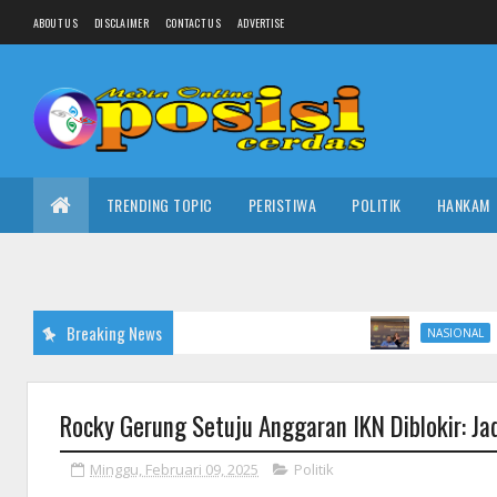
ABOUT US
DISCLAIMER
CONTACT US
ADVERTISE
TRENDING TOPIC
PERISTIWA
POLITIK
HANKAM
Breaking News
Ada Pejabat P
NASIONAL
Rocky Gerung Setuju Anggaran IKN Diblokir: Ja
Minggu, Februari 09, 2025
Politik