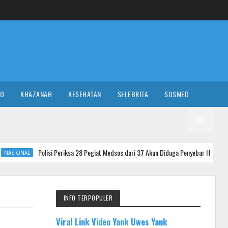
RO
KHAZANAH
KESEHATAN
SELEBRITA
SOSMED
Polisi Periksa 28 Pegiat Medsos dari 37 Akun Diduga Penyebar Hoaks Agustus, 9 Dite
INFO TERPOPULER
Viral Link Video Yank Uwes Yank