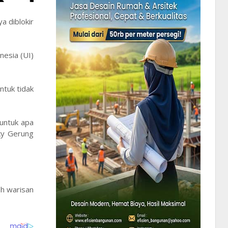
a diblokir
nesia (UI)
tuk tidak
untuk apa
ky Gerung
ah warisan