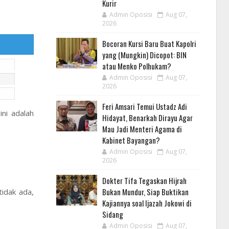
Kurir
Admin Oposisi
Aug 07,
2026
Bocoran Kursi Baru Buat Kapolri
yang (Mungkin) Dicopot: BIN
atau Menko Polhukam?
Admin Oposisi
Aug 07,
2026
Feri Amsari Temui Ustadz Adi
ini adalah
Hidayat, Benarkah Dirayu Agar
Mau Jadi Menteri Agama di
Kabinet Bayangan?
Admin Oposisi
Aug 07,
2026
Dokter Tifa Tegaskan Hijrah
Bukan Mundur, Siap Buktikan
idak ada,
Kajiannya soal Ijazah Jokowi di
Sidang
Admin Oposisi
Aug 07,