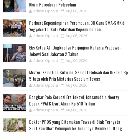
Klaim Percobaan Pelecehan
Admin Oposisi
Aug 06, 2026
Perkuat Kepemimpinan Perempuan, 30 Guru SMA-SMK di
Yogyakarta Ikuti Pelatihan Kepemimpinan
Admin Oposisi
Aug 06, 2026
Eks Ketua AJI Ungkap Isu Perjanjian Rahasia Prabowo-
Jokowi Soal Jabatan 2 Tahun
Admin Oposisi
Aug 06, 2026
Misteri Kematian Sutrimo, Sempat Gelisah dan Dikasih Rp
5 Juta oleh Pria Misterius Sebelum Tewas
Admin Oposisi
Aug 06, 2026
Bongkar Pola Korupsi Era Jokowi, Ichsanuddin Noorsy
Desak PPATK Usut Aliran Rp 510 Triliun
Admin Oposisi
Aug 06, 2026
Dokter PPDS yang Ditemukan Tewas di Siak Ternyata
Suntikan Obat Pelumpuh ke Tubuhnya, Keluhkan Utang