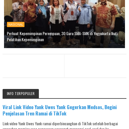
NASIONAL
Perkuat Kepemimpinan Perempuan, 30 Guru SMA-SMK di Yogyakarta Ikuti
Pelatihan Kepemimpinan
INFO TERPOPULER
Viral Link Video Yank Uwes Yank Gegerkan Medsos, Begini
Penjelasan Tren Ramai di TikTok
Link video Yank Uwes Yank ramai diperbincangkan di TikTok setelah berbagai
unggahan memicu rasa penasaran warganet mengenai asal-usul dan ko...