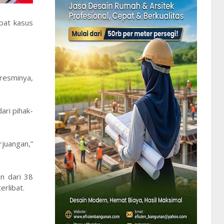
ibat kasus
 resminya,
ari pihak-
juangan,”
n dari 38
erlibat.