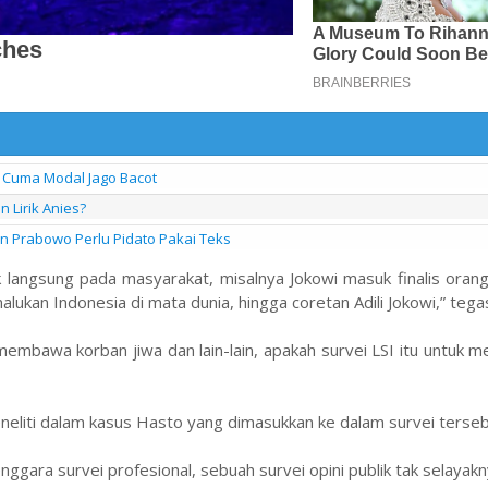
Cuma Modal Jago Bacot
 Lirik Anies?
en Prabowo Perlu Pidato Pakai Teks
 langsung pada masyarakat, misalnya Jokowi masuk finalis oran
ukan Indonesia di mata dunia, hingga coretan Adili Jokowi,” teg
 membawa korban jiwa dan lain-lain, apakah survei LSI itu untuk m
eneliti dalam kasus Hasto yang dimasukkan ke dalam survei terse
ggara survei profesional, sebuah survei opini publik tak selayakn