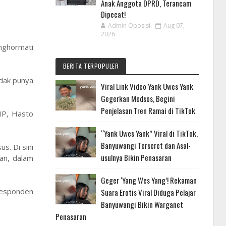
Anak Anggota DPRD, Terancam
Dipecat!
Admin Oposisi
Aug 07,
2026
nghormati
BERITA TERPOPULER
idak punya
Viral Link Video Yank Uwes Yank
Gegerkan Medsos, Begini
Penjelasan Tren Ramai di TikTok
IP, Hasto
“Yank Uwes Yank” Viral di TikTok,
Banyuwangi Terseret dan Asal-
s. Di sini
usulnya Bikin Penasaran
nan, dalam
Geger ‘Yang Wes Yang’! Rekaman
responden
Suara Erotis Viral Diduga Pelajar
Banyuwangi Bikin Warganet
Penasaran