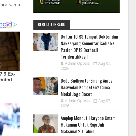
egara sama
BERITA TERBARU
Daftar 10 RS Tempat Dokter dan
Nakes yang Komentar Sadis ke
Pasien BPJS Berhasil
Teridentifikasi!
Admin Oposisi
Aug 07,
2026
Dede Budhyarto: Emang Anies
Baswedan Kompeten? Cuma
Modal Jago Bacot
Admin Oposisi
Aug 07,
2026
Amplop Menhut, Haryono Umar:
Hukuman Untuk Raja Juli
Maksimal 20 Tahun