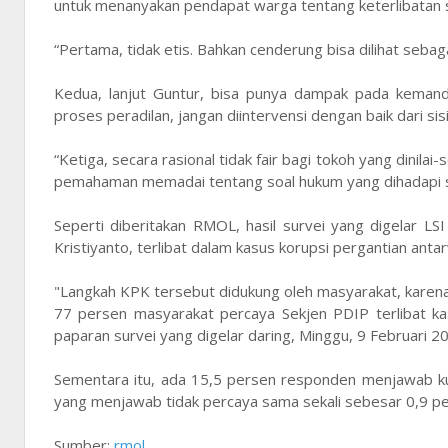
untuk menanyakan pendapat warga tentang keterlibatan
“Pertama, tidak etis. Bahkan cenderung bisa dilihat sebagai
Kedua, lanjut Guntur, bisa punya dampak pada kemand
proses peradilan, jangan diintervensi dengan baik dari sisi p
“Ketiga, secara rasional tidak fair bagi tokoh yang dini
pemahaman memadai tentang soal hukum yang dihadapi sa
Seperti diberitakan RMOL, hasil survei yang digelar 
Kristiyanto, terlibat dalam kasus korupsi pergantian an
"Langkah KPK tersebut didukung oleh masyarakat, karena 
77 persen masyarakat percaya Sekjen PDIP terlibat kas
paparan survei yang digelar daring, Minggu, 9 Februari 2
Sementara itu, ada 15,5 persen responden menjawab ku
yang menjawab tidak percaya sama sekali sebesar 0,9 p
Sumber:
rmol