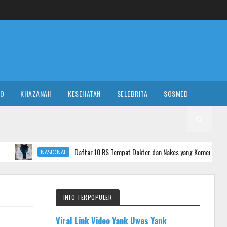
RO
KHAZANAH
KESEHATAN
SELEBRITA
SOSMED
Daftar 10 RS Tempat Dokter dan Nakes yang Komentar Sadis ke Pasien BP
NASIONAL
INFO TERPOPULER
Viral Link Video Yank Uwes Yank