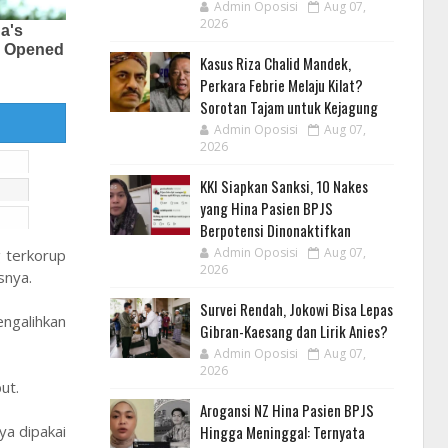
Admin Oposisi
Aug 07,
2026
Kasus Riza Chalid Mandek,
Perkara Febrie Melaju Kilat?
Sorotan Tajam untuk Kejagung
Admin Oposisi
Aug 07,
2026
KKI Siapkan Sanksi, 10 Nakes
yang Hina Pasien BPJS
Berpotensi Dinonaktifkan
Admin Oposisi
Aug 07,
g terkorup
2026
asnya.
Survei Rendah, Jokowi Bisa Lepas
engalihkan
Gibran-Kaesang dan Lirik Anies?
Admin Oposisi
Aug 07,
2026
but.
Arogansi NZ Hina Pasien BPJS
Hingga Meninggal: Ternyata
ya dipakai