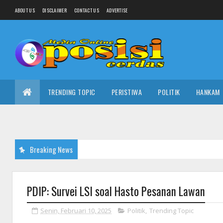
ABOUT US
DISCLAIMER
CONTACT US
ADVERTISE
TRENDING TOPIC
PERISTIWA
POLITIK
HANKAM
Breaking News
PDIP: Survei LSI soal Hasto Pesanan Lawan
Senin, Februari 10, 2025
Politik
,
Trending Topic