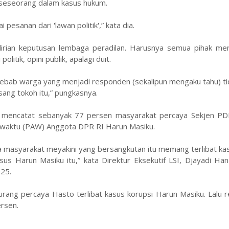
 seseorang dalam kasus hukum.
 pesanan dari 'lawan politik',” kata dia.
irian keputusan lembaga peradilan. Harusnya semua pihak me
olitik, opini publik, apalagi duit.
lai-sebab warga yang menjadi responden (sekalipun mengaku tahu) t
ng tokoh itu,” pungkasnya.
LSI mencatat sebanyak 77 persen masyarakat percaya Sekjen PD
tarwaktu (PAW) Anggota DPR RI Harun Masiku.
masyarakat meyakini yang bersangkutan itu memang terlibat kasu
us Harun Masiku itu,” kata Direktur Eksekutif LSI, Djayadi Ha
025.
rang percaya Hasto terlibat kasus korupsi Harun Masiku. Lalu 
ersen.