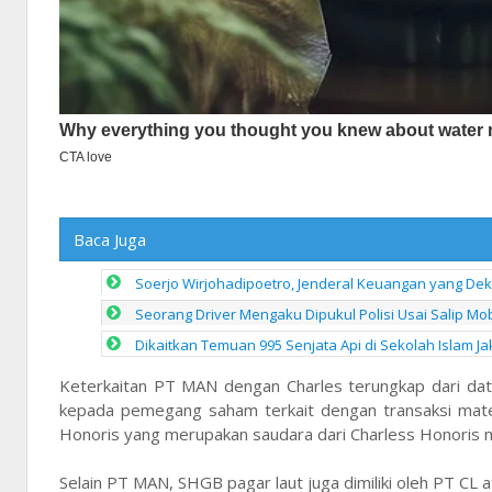
Baca Juga
Soerjo Wirjohadipoetro, Jenderal Keuangan yang De
Seorang Driver Mengaku Dipukul Polisi Usai Salip M
Dikaitkan Temuan 995 Senjata Api di Sekolah Islam Ja
Keterkaitan PT MAN dengan Charles terungkap dari dat
kepada pemegang saham terkait dengan transaksi materia
Honoris yang merupakan saudara dari Charless Honoris 
Selain PT MAN, SHGB pagar laut juga dimiliki oleh PT CL