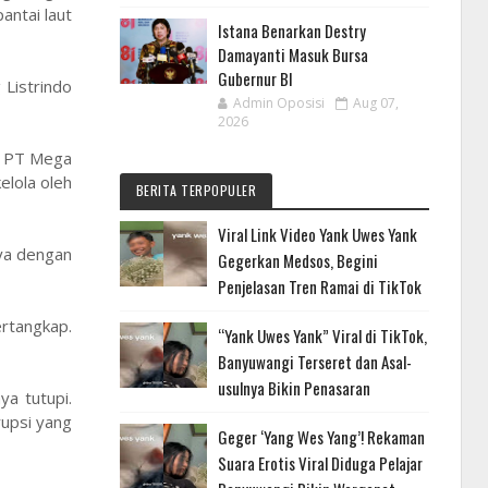
antai laut
Istana Benarkan Destry
Damayanti Masuk Bursa
Gubernur BI
 Listrindo
Admin Oposisi
Aug 07,
2026
ai PT Mega
elola oleh
BERITA TERPOPULER
Viral Link Video Yank Uwes Yank
nya dengan
Gegerkan Medsos, Begini
Penjelasan Tren Ramai di TikTok
ertangkap.
“Yank Uwes Yank” Viral di TikTok,
Banyuwangi Terseret dan Asal-
usulnya Bikin Penasaran
a tutupi.
rupsi yang
Geger ‘Yang Wes Yang’! Rekaman
Suara Erotis Viral Diduga Pelajar