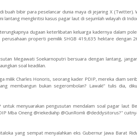
 buah bibir para peselancar dunia maya di jejaring X (Twitter).
 lantang mengkritisi kasus pagar laut di sejumlah wilayah di Indo
terungkapnya dugaan keterlibatan keluarga kadernya dalam pole
 perusahaan properti pemilik SHGB 419,635 hektare dengan 2
utan Megawati Soekarnoputri bersuara dengan lantang, jangan p
aungkan soal keadilan.
uga milik Charles Honoris, seorang kader PDIP, mereka diam seri
yang membangun bukan segerombolan? Lawak!" tulis dia, diku
P untuk menyuarakan pengusutan mendalam soal pagar laut Be
PDIP Mba Oneng @riekediahp @GunRomli @deddysitorus?" cuitny
 Pitaloka yang sempat menyalahkan eks Gubernur Jawa Barat Rid