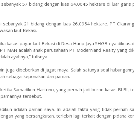
a sebanyak 57 bidang dengan luas 64,0645 hektare di luar garis p
i sebanyak 21 bidang dengan luas 26,0954 hektare. PT Cikarang
wasan laut Bekasi.
ika kasus pagar laut Bekasi di Desa Hurip Jaya SHGB-nya dikuas
 “PT MAN adalah anak perusahaan PT Modernland Realty yang dik
alah ayahnya,” tulisnya.
 lain juga dibeberkan di jagat maya. Salah satunya soal hubungan
ah sebagai keponakan dan paman.
ketika Samadikun Hartono, yang pernah jadi buron kasus BLBI, t
n pamannya tersebut.
kun adalah paman saya. Ini adalah fakta yang tidak pernah say
dengan yang bersangkutan, terlebih lagi terkait dengan pidana ko