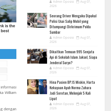
Admin Oposisi
Aug 07,
2026
Seorang Driver Mengaku Dipukul
Polisi Usai Salip Mobil yang
Ditumpangi Dirkrimum Polda
Sumbar
Admin Oposisi
Aug 07,
2026
Dikaitkan Temuan 995 Senjata
Api di Sekolah Islam Jaksel, Siapa
Jenderal Suryo?
Admin Oposisi
Aug 07,
2026
Hina Pasien BPJS Miskin, Harta
informasi
Kekayaan Ayah Norma Zahara
ka William
Jadi Sorotan, Melonjak 5 Kali
Lipat
Admin Oposisi
Aug 07,
2026
ang dengan