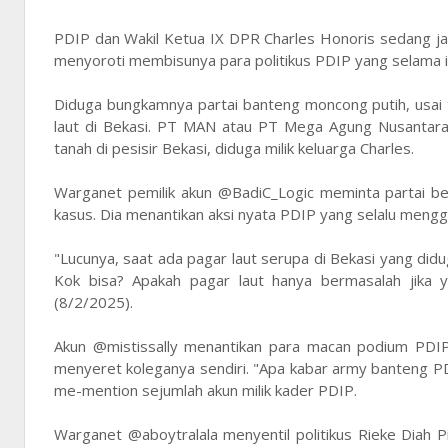
PDIP dan Wakil Ketua IX DPR Charles Honoris sedang jadi
menyoroti membisunya para politikus PDIP yang selama ini
Diduga bungkamnya partai banteng moncong putih, usai 
laut di Bekasi. PT MAN atau PT Mega Agung Nusantara
tanah di pesisir Bekasi, diduga milik keluarga Charles.
Warganet pemilik akun @BadiC_Logic meminta partai bes
kasus. Dia menantikan aksi nyata PDIP yang selalu mengg
"Lucunya, saat ada pagar laut serupa di Bekasi yang did
Kok bisa? Apakah pagar laut hanya bermasalah jika 
(8/2/2025).
Akun @mistissally menantikan para macan podium PDI
menyeret koleganya sendiri. "Apa kabar army banteng 
me-mention sejumlah akun milik kader PDIP.
Warganet @aboytralala menyentil politikus Rieke Diah