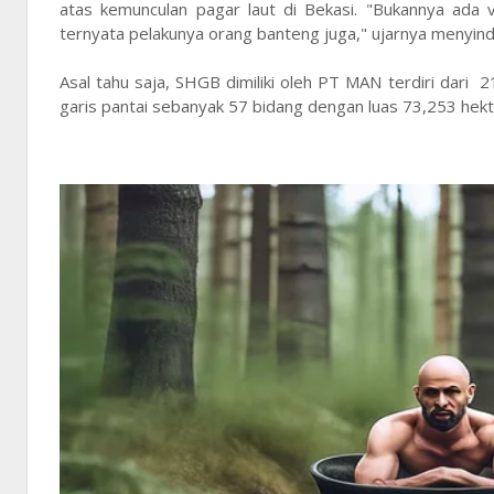
atas kemunculan pagar laut di Bekasi. "Bukannya ada 
ternyata pelakunya orang banteng juga," ujarnya menyindi
Asal tahu saja, SHGB dimiliki oleh PT MAN terdiri dari 
garis pantai sebanyak 57 bidang dengan luas 73,253 hekt