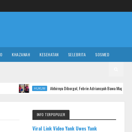
RO
KHAZANAH
KESEHATAN
SELEBRITA
SOSMED
Akhirnya Diborgol, Febrie Adriansyah Bawa Map Biru Hadapi Tim 9 Ke
HUKUM
INFO TERPOPULER
Viral Link Video Yank Uwes Yank