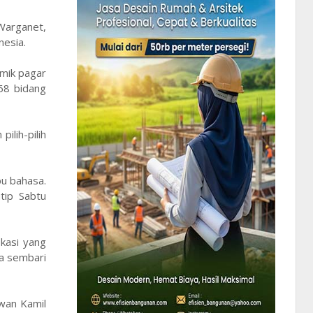
 Warganet,
nesia.
mik pagar
68 bidang
ilih-pilih
bu bahasa.
tip Sabtu
kasi yang
a sembari
wan Kamil