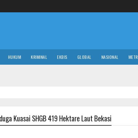
HUKUM
KRIMINAL
EKBIS
GLOBAL
NASIONAL
MET
iduga Kuasai SHGB 419 Hektare Laut Bekasi