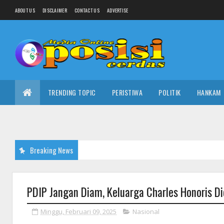
ABOUT US
DISCLAIMER
CONTACT US
ADVERTISE
TRENDING TOPIC
PERISTIWA
POLITIK
HANKAM
Breaking News
PDIP Jangan Diam, Keluarga Charles Honoris D
Minggu, Februari 09, 2025
Nasional