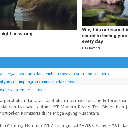
kat dengan Soeharto dan Pembina Yayasan SIHI Pondok Pinang
obil yang Ditumpangi Dirkrimum Polda Sumbar
ksel, Siapa Jenderal Suryo?
a perubahan dan atau tambahan informasi tentang keterbukaan 
l dan transaksi afiliansi PT Modern Realty Tbk. Disebutkan ji
merupakan Komisaris di PT Mega Agung Nusantara.
 atau Cikarang Listrindo. PT CL menguasai SHGB sebanyak 78 bid