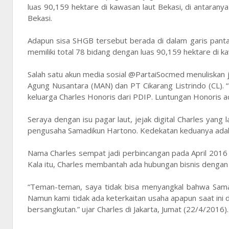
luas 90,159 hektare di kawasan laut Bekasi, di antarany
Bekasi.
Adapun sisa SHGB tersebut berada di dalam garis panta
memiliki total 78 bidang dengan luas 90,159 hektare di ka
Salah satu akun media sosial @PartaiSocmed menuliskan j
Agung Nusantara (MAN) dan PT Cikarang Listrindo (CL).
keluarga Charles Honoris dari PDIP. Luntungan Honoris ad
Seraya dengan isu pagar laut, jejak digital Charles yang
pengusaha Samadikun Hartono. Kedekatan keduanya adal
Nama Charles sempat jadi perbincangan pada April 2016 
Kala itu, Charles membantah ada hubungan bisnis denga
“Teman-teman, saya tidak bisa menyangkal bahwa Samadi
Namun kami tidak ada keterkaitan usaha apapun saat ini 
bersangkutan.” ujar Charles di Jakarta, Jumat (22/4/2016).