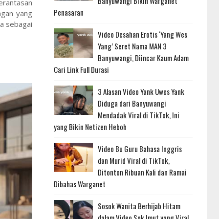
Banyuwangi Bikin Warganet
erantasan
Penasaran
angan yang
ya sebagai
Video Desahan Erotis ‘Yang Wes
Yang’ Seret Nama MAN 3
Banyuwangi, Diincar Kaum Adam
Cari Link Full Durasi
3 Alasan Video Yank Uwes Yank
Diduga dari Banyuwangi
Mendadak Viral di TikTok, Ini
yang Bikin Netizen Heboh
Video Bu Guru Bahasa Inggris
dan Murid Viral di TikTok,
Ditonton Ribuan Kali dan Ramai
Dibahas Warganet
Sosok Wanita Berhijab Hitam
dalam Video Sok Imut yang Viral