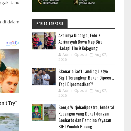
ggak tahu
n di dalam
BERITA TERBARU
Akhirnya Diborgol, Febrie
Adriansyah Bawa Map Biru
Hadapi Tim 9 Kejagung
Admin Oposisi
Aug 07,
2026
Skenario Soft Landing Listyo
Sigit Terungkap: Bukan Dipecat,
Tapi 'Dipromosikan'?
Admin Oposisi
Aug 07,
2026
Soerjo Wirjohadipoetro, Jenderal
Keuangan yang Dekat dengan
Soeharto dan Pembina Yayasan
SIHI Pondok Pinang