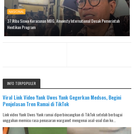
NASIONAL
37 Ribu Siswa Keracunan MBG, Amnesty International Desak Pemerintah
Hentikan Program
INFO TERPOPULER
Viral Link Video Yank Uwes Yank Gegerkan Medsos, Begini
Penjelasan Tren Ramai di TikTok
Link video Yank Uwes Yank ramai diperbincangkan di TikTok setelah berbagai
unggahan memicu rasa penasaran warganet mengenai asal-usul dan ko...