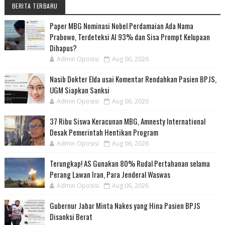
BERITA TERBARU
Paper MBG Nominasi Nobel Perdamaian Ada Nama
Prabowo, Terdeteksi AI 93% dan Sisa Prompt Kelupaan
Dihapus?
Admin Oposisi
Aug 06, 2026
Nasib Dokter Elda usai Komentar Rendahkan Pasien BPJS,
UGM Siapkan Sanksi
Admin Oposisi
Aug 06, 2026
37 Ribu Siswa Keracunan MBG, Amnesty International
Desak Pemerintah Hentikan Program
Admin Oposisi
Aug 06, 2026
Terungkap! AS Gunakan 80% Rudal Pertahanan selama
Perang Lawan Iran, Para Jenderal Waswas
Admin Oposisi
Aug 06, 2026
Gubernur Jabar Minta Nakes yang Hina Pasien BPJS
Disanksi Berat