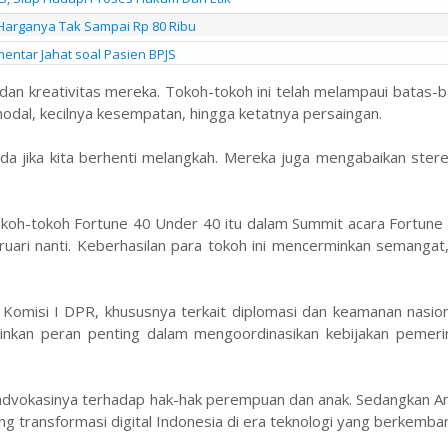
Harganya Tak Sampai Rp 80 Ribu
entar Jahat soal Pasien BPJS
 dan kreativitas mereka. Tokoh-tokoh ini telah melampaui batas-
odal, kecilnya kesempatan, hingga ketatnya persaingan.
da jika kita berhenti melangkah. Mereka juga mengabaikan ster
oh-tokoh Fortune 40 Under 40 itu dalam Summit acara Fortune 
uari nanti. Keberhasilan para tokoh ini mencerminkan semangat,
di Komisi I DPR, khususnya terkait diplomasi dan keamanan nasio
inkan peran penting dalam mengoordinasikan kebijakan pemeri
rena advokasinya terhadap hak-hak perempuan dan anak. Sedangkan 
g transformasi digital Indonesia di era teknologi yang berkemba