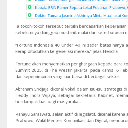
Kepala BRIN Pamer Sepatu Lokal Pesanan Prabowo, 
Dokter Tamara Jasmine Akhirnya Minta Maaf usai Kom
Ia tokoh-tokoh tersebut terpilih berdasarkan keberanian
sebelumnya dianggap mustahil, mulai dari keterbatasan m
“Fortune Indonesia 40 Under 40 ini sadar batas hanya a
kerap dituduhkan ke generasi mereka,” jelas Hendra.
Fortune akan menyematkan penghargaan kepada para tok
Summit 2025, di The Westin Jakarta, pada Kamis, 6 Febr
dan kepemimpinan yang luar biasa di berbagai sektor.
Abraham Sridjaja dikenal vokal dalam isu-isu strategis 
Teddy Indra Wijaya, sebagai Sekretaris Kabinet, mema
berdampak luas bagi masyarakat.
Rahayu Saraswati, selain aktif di legislatif, dikenal ka
Prabowo, Wakil Menteri Komunikasi dan Digital, mendoron