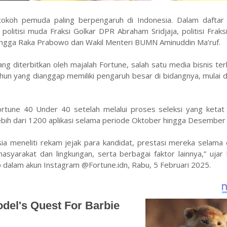
tokoh pemuda paling berpengaruh di Indonesia. Dalam daftar 
olitisi muda Fraksi Golkar DPR Abraham Sridjaja, politisi Fraks
 Angga Raka Prabowo dan Wakil Menteri BUMN Aminuddin Ma’ruf.
g diterbitkan oleh majalah Fortune, salah satu media bisnis te
ahun yang dianggap memiliki pengaruh besar di bidangnya, mulai dar
tune 40 Under 40 setelah melalui proses seleksi yang ketat 
ebih dari 1200 aplikasi selama periode Oktober hingga Desember
ia meneliti rekam jejak para kandidat, prestasi mereka selama
asyarakat dan lingkungan, serta berbagai faktor lainnya,” uja
 dalam akun Instagram @Fortune.idn, Rabu, 5 Februari 2025.