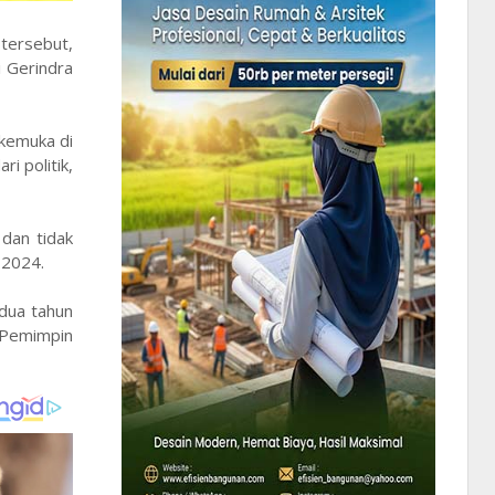
tersebut,
i Gerindra
rkemuka di
i politik,
dan tidak
 2024.
 dua tahun
r Pemimpin