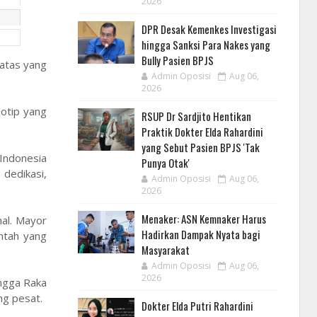
2026
DPR Desak Kemenkes Investigasi
hingga Sanksi Para Nakes yang
Bully Pasien BPJS
batas yang
Admin Oposisi
Aug 06,
2026
eotip yang
RSUP Dr Sardjito Hentikan
Praktik Dokter Elda Rahardini
yang Sebut Pasien BPJS 'Tak
Indonesia
Punya Otak'
 dedikasi,
Admin Oposisi
Aug 06,
2026
Menaker: ASN Kemnaker Harus
nal. Mayor
Hadirkan Dampak Nyata bagi
ntah yang
Masyarakat
Admin Oposisi
Aug 06,
2026
Angga Raka
ng pesat.
Dokter Elda Putri Rahardini