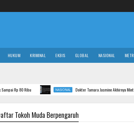
HUKUM
KRIMINAL
EKBIS
GLOBAL
NASIONAL
MET
ibu
Dokter Tamara Jasmine Akhirnya Minta Maaf usai Kome
NASIONAL
Daftar Tokoh Muda Berpengaruh