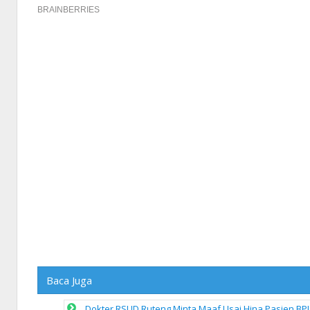
Baca Juga
Dokter RSUD Ruteng Minta Maaf Usai Hina Pasien BPJ