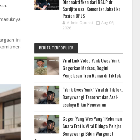
Dinonaktifkan dari RSUP dr
sia.
Sardjito usai Komentar Jahat ke
Pasien BPJS
 masuknya
Admin Oposisi
Aug 06,
2026
rgaan ini
erkomitmen
BERITA TERPOPULER
Viral Link Video Yank Uwes Yank
Gegerkan Medsos, Begini
Penjelasan Tren Ramai di TikTok
“Yank Uwes Yank” Viral di TikTok,
Banyuwangi Terseret dan Asal-
usulnya Bikin Penasaran
Geger ‘Yang Wes Yang’! Rekaman
Suara Erotis Viral Diduga Pelajar
Banyuwangi Bikin Warganet