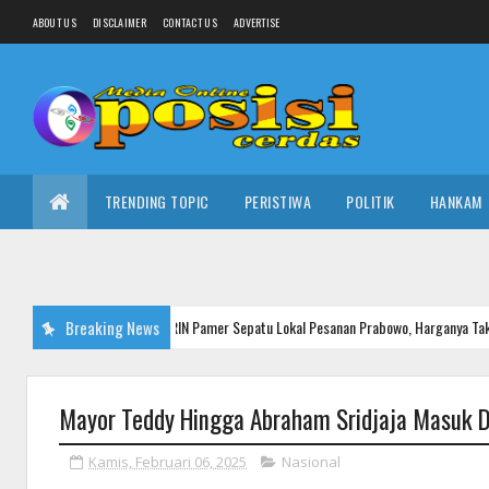
ABOUT US
DISCLAIMER
CONTACT US
ADVERTISE
TRENDING TOPIC
PERISTIWA
POLITIK
HANKAM
Kepala BRIN Pamer Sepatu Lokal Pesanan Prabowo, Harganya Tak Sampai Rp 80 R
Breaking News
AL
Mayor Teddy Hingga Abraham Sridjaja Masuk 
Kamis, Februari 06, 2025
Nasional