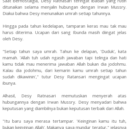
Saat bernostalgia, Desy Ratnasari teringat ibadah yang rutin
ditunaikan selama menjalin hubungan dengan Irwan Mussry.
Diakui bahwa Desy menunaikan umrah setiap tahunnya.
Hingga pada tahun kedelapan, tamparan keras mau tak mau
harus diterima. Ucapan dari sang Ibunda masih diingat jelas
oleh Desy.
"Setiap tahun saya umrah. Tahun ke delapan, 'Duduk', kata
mamah. 'Allah tuh udah ngasih jawaban tapi telinga dan hati
kamu tidak mau menerima jawaban Allah bukan dia jodohmu.
Kalau dia jodohmu, dari kemarin kamu umrah setiap tahun
sudah dikawinin'," tutur Desy Ratansari mengingat ucapan
ibunya.
Alhasil, Desy Ratnasari memutuskan menyerah atas
hubungannya dengan Irwan Mussry. Desy menyadari bahwa
keputusan yang diambilnya bukan keputusan terbaik dari Allah.
"Itu baru saya merasa tertampar. 'Keinginan kamu itu tuh,
bukan keinginan Allah'. Makanya saya mundur teratur," jelasnya