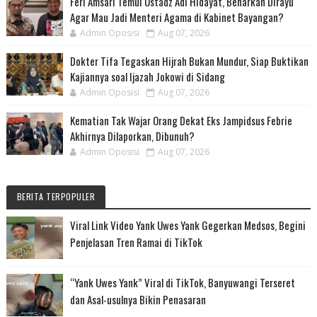
Feri Amsari Temui Ustadz Adi Hidayat, Benarkah Dirayu
Agar Mau Jadi Menteri Agama di Kabinet Bayangan?
Admin Oposisi
Aug 07, 2026
Dokter Tifa Tegaskan Hijrah Bukan Mundur, Siap Buktikan
Kajiannya soal Ijazah Jokowi di Sidang
Admin Oposisi
Aug 07, 2026
Kematian Tak Wajar Orang Dekat Eks Jampidsus Febrie
Akhirnya Dilaporkan, Dibunuh?
Admin Oposisi
Aug 07, 2026
BERITA TERPOPULER
Viral Link Video Yank Uwes Yank Gegerkan Medsos, Begini
Penjelasan Tren Ramai di TikTok
“Yank Uwes Yank” Viral di TikTok, Banyuwangi Terseret
dan Asal-usulnya Bikin Penasaran