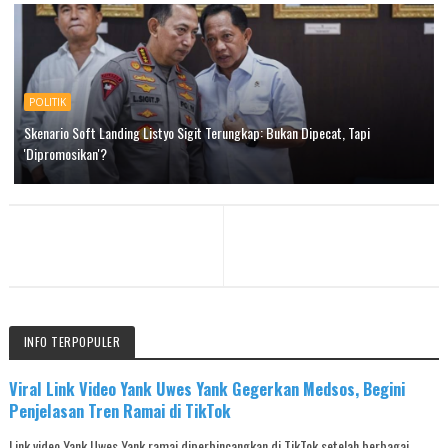
POLITIK
Skenario Soft Landing Listyo Sigit Terungkap: Bukan Dipecat, Tapi
'Dipromosikan'?
INFO TERPOPULER
Viral Link Video Yank Uwes Yank Gegerkan Medsos, Begini
Penjelasan Tren Ramai di TikTok
Link video Yank Uwes Yank ramai diperbincangkan di TikTok setelah berbagai