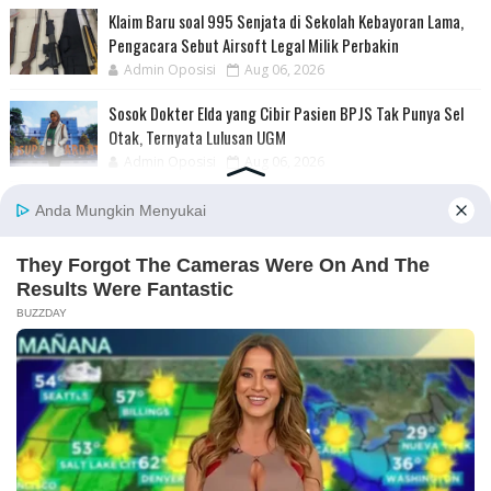
Klaim Baru soal 995 Senjata di Sekolah Kebayoran Lama,
Pengacara Sebut Airsoft Legal Milik Perbakin
Admin Oposisi
Aug 06, 2026
Sosok Dokter Elda yang Cibir Pasien BPJS Tak Punya Sel
Otak, Ternyata Lulusan UGM
Admin Oposisi
Aug 06, 2026
Masuk Jebakan Hizbullah, 2 Tentara Israel Tewas Kena Bom
di Lebanon
Admin Oposisi
Aug 06, 2026
Senpi hingga Narkoba di Sekolah Swasta di Jaksel
Ternyata Milik Eks Ketua Yayasan
Admin Oposisi
Aug 06, 2026
UGM Sebut Lupa Buat Tanggal Pengesahan di Skripsi
Jokowi: Itu Hal yang Wajar Ya
Admin Oposisi
Aug 06, 2026
Amplop Berisi 14 Ribu Dolar Singapura Memang