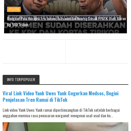
POLITIK
Bongkar Pola Korupsi Era Jokowi, Ichsanuddin Noorsy Desak PPATK Usut Aliran
Rp 510 Triliun
INFO TERPOPULER
Viral Link Video Yank Uwes Yank Gegerkan Medsos, Begini
Penjelasan Tren Ramai di TikTok
Link video Yank Uwes Yank ramai diperbincangkan di TikTok setelah berbagai
unggahan memicu rasa penasaran warganet mengenai asal-usul dan ko...