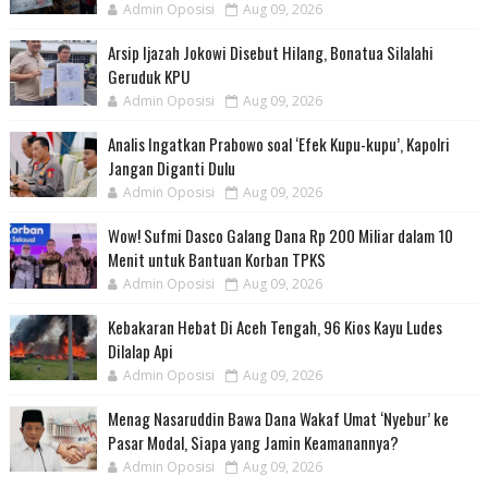
Admin Oposisi
Aug 09, 2026
Arsip Ijazah Jokowi Disebut Hilang, Bonatua Silalahi
Geruduk KPU
Admin Oposisi
Aug 09, 2026
Analis Ingatkan Prabowo soal ‘Efek Kupu-kupu’, Kapolri
Jangan Diganti Dulu
Admin Oposisi
Aug 09, 2026
Wow! Sufmi Dasco Galang Dana Rp 200 Miliar dalam 10
Menit untuk Bantuan Korban TPKS
Admin Oposisi
Aug 09, 2026
Kebakaran Hebat Di Aceh Tengah, 96 Kios Kayu Ludes
Dilalap Api
Admin Oposisi
Aug 09, 2026
Menag Nasaruddin Bawa Dana Wakaf Umat ‘Nyebur’ ke
Pasar Modal, Siapa yang Jamin Keamanannya?
Admin Oposisi
Aug 09, 2026