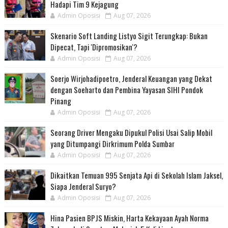
Hadapi Tim 9 Kejagung
Admin Oposisi
Aug 07, 2026
Skenario Soft Landing Listyo Sigit Terungkap: Bukan
Dipecat, Tapi 'Dipromosikan'?
Admin Oposisi
Aug 07, 2026
Soerjo Wirjohadipoetro, Jenderal Keuangan yang Dekat
dengan Soeharto dan Pembina Yayasan SIHI Pondok
Pinang
Admin Oposisi
Aug 07, 2026
Seorang Driver Mengaku Dipukul Polisi Usai Salip Mobil
yang Ditumpangi Dirkrimum Polda Sumbar
Admin Oposisi
Aug 07, 2026
Dikaitkan Temuan 995 Senjata Api di Sekolah Islam Jaksel,
Siapa Jenderal Suryo?
Admin Oposisi
Aug 07, 2026
Hina Pasien BPJS Miskin, Harta Kekayaan Ayah Norma