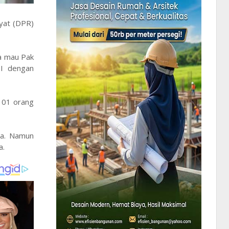
kyat (DPR)
ya mau Pak
II dengan
101 orang
ka. Namun
a.