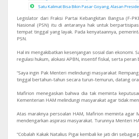
Satu Kalimat Bisa Bikin Pasar Goyang, Alasan Presid
Legislator dari Fraksi Partai Kebangkitan Bangsa (F-P
Nasional (PSN) itu di antaranya hak untuk berpartisipa
tempat tinggal yang layak. Pada kenyataannya, pemerint
PSN.
Hal ini mengakibatkan kesenjangan sosial dan ekonomi. Say
regulasi hukum, alokasi APBN, insentif fiskal, serta pera
“Saya ingin Pak Menteri melindungi masyarakat Rempang
tinggal bertahun-tahun secara turun-temurun, datang orang 
Mafirion menegaskan bahwa dia tak meminta keputusan
Kementerian HAM melindungi masyarakat agar tidak menj
Atas maraknya persoalan HAM, Mafirion meminta agar Men
mendengarkan aspirasi masyarakat. Turunnya Menteri H
“Cobalah Kakak Natalius Pigai kembali ke jati diri seba