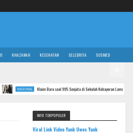
RO
KHAZANAH
KESEHATAN
SELEBRITA
SOSMED
Klaim Baru soal 995 Senjata di Sekolah Kebayoran Lama, Pengacara Sebut Airsof
AL
INFO TERPOPULER
Viral Link Video Yank Uwes Yank