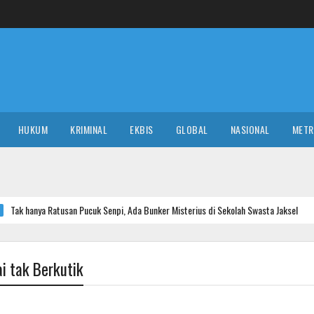
HUKUM
KRIMINAL
EKBIS
GLOBAL
NASIONAL
MET
an Pucuk Senpi, Ada Bunker Misterius di Sekolah Swasta Jaksel
NASION
ai tak Berkutik