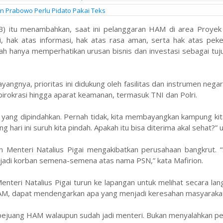
en Prabowo Perlu Pidato Pakai Teks
KB) itu menambahkan, saat ini pelanggaran HAM di area Proyek 
si, hak atas informasi, hak atas rasa aman, serta hak atas pek
ah hanya memperhatikan urusan bisnis dan investasi sebagai tu
angnya, prioritas ini didukung oleh fasilitas dan instrumen negar
n birokrasi hingga aparat keamanan, termasuk TNI dan Polri.
 yang dipindahkan. Pernah tidak, kita membayangkan kampung ki
hari ini suruh kita pindah. Apakah itu bisa diterima akal sehat?” u
 Menteri Natalius Pigai mengakibatkan perusahaan bangkrut. 
adi korban semena-semena atas nama PSN,” kata Mafirion.
teri Natalius Pigai turun ke lapangan untuk melihat secara la
AM, dapat mendengarkan apa yang menjadi keresahan masyaraka
gai pejuang HAM walaupun sudah jadi menteri. Bukan menyalahkan p