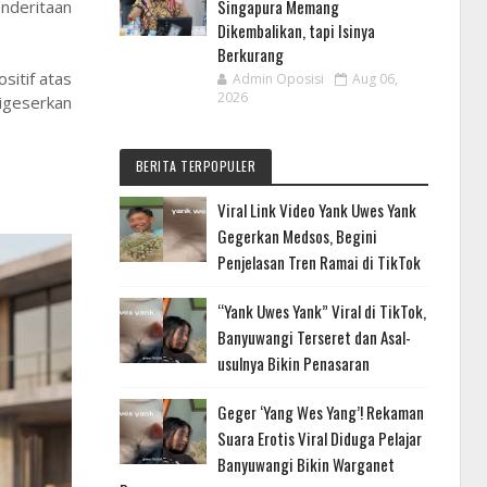
Singapura Memang
nderitaan
Dikembalikan, tapi Isinya
Berkurang
sitif atas
Admin Oposisi
Aug 06,
2026
digeserkan
BERITA TERPOPULER
Viral Link Video Yank Uwes Yank
Gegerkan Medsos, Begini
Penjelasan Tren Ramai di TikTok
“Yank Uwes Yank” Viral di TikTok,
Banyuwangi Terseret dan Asal-
usulnya Bikin Penasaran
Geger ‘Yang Wes Yang’! Rekaman
Suara Erotis Viral Diduga Pelajar
Banyuwangi Bikin Warganet