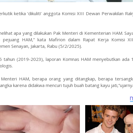
rkutik ketika ‘dikuliti’ anggota Komisi XIII Dewan Perwakilan Ra
melihat apa yang dilakukan Pak Menteri di Kementerian HAM. Sa
ai pejuang HAM,” kata Mafirion dalam Rapat Kerja Komisi XI
men Senayan, Jakarta, Rabu (5/2/2025).
u 5 tahun (2019-2023), laporan Komnas HAM menyebutkan ada 
ologis.
n Menteri HAM, berapa orang yang ditangkap, berapa tersang
ngka karena didakwa mencuri tujuh buah batang kayu jati,”ujarny