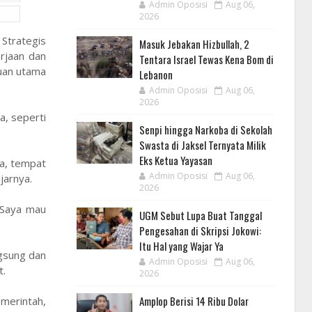
Admin Oposisi
Aug 06,
2026
Strategis
Masuk Jebakan Hizbullah, 2
erjaan dan
Tentara Israel Tewas Kena Bom di
juan utama
Lebanon
Admin Oposisi
Aug 06,
2026
a, seperti
Senpi hingga Narkoba di Sekolah
Swasta di Jaksel Ternyata Milik
Eks Ketua Yayasan
ta, tempat
Admin Oposisi
Aug 06,
jarnya.
2026
“Saya mau
UGM Sebut Lupa Buat Tanggal
Pengesahan di Skripsi Jokowi:
Itu Hal yang Wajar Ya
ngsung dan
Admin Oposisi
Aug 06,
t.
2026
Amplop Berisi 14 Ribu Dolar
emerintah,