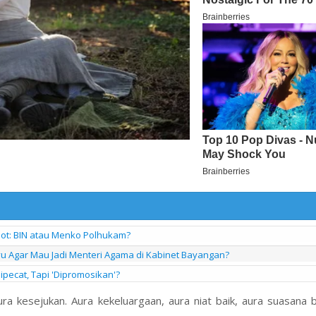
pot: BIN atau Menko Polhukam?
yu Agar Mau Jadi Menteri Agama di Kabinet Bayangan?
ipecat, Tapi 'Dipromosikan'?
ra kesejukan. Aura kekeluargaan, aura niat baik, aura suasana 