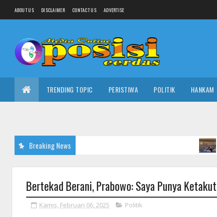
ABOUT US
DISCLAIMER
CONTACT US
ADVERTISE
TRENDING TOPIC
PERISTIWA
POLITIK
HANKAM
Breaking News
NASIONAL
Bertekad Berani, Prabowo: Saya Punya Ketaku
Kamis, Februari 06, 2025
Politik