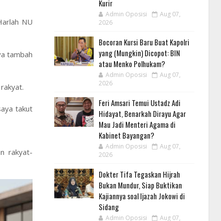
Kurir
Admin Oposisi
Aug 07,
Harlah NU
2026
Bocoran Kursi Baru Buat Kapolri
yang (Mungkin) Dicopot: BIN
aya tambah
atau Menko Polhukam?
Admin Oposisi
Aug 07,
2026
rakyat.
Feri Amsari Temui Ustadz Adi
aya takut
Hidayat, Benarkah Dirayu Agar
Mau Jadi Menteri Agama di
Kabinet Bayangan?
Admin Oposisi
Aug 07,
n rakyat-
2026
Dokter Tifa Tegaskan Hijrah
Bukan Mundur, Siap Buktikan
Kajiannya soal Ijazah Jokowi di
Sidang
Admin Oposisi
Aug 07,