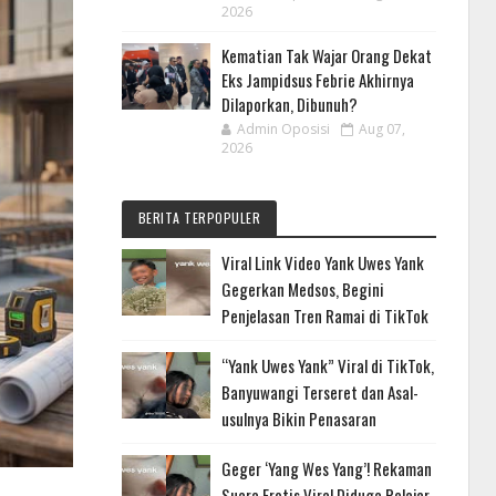
2026
Kematian Tak Wajar Orang Dekat
Eks Jampidsus Febrie Akhirnya
Dilaporkan, Dibunuh?
Admin Oposisi
Aug 07,
2026
BERITA TERPOPULER
Viral Link Video Yank Uwes Yank
Gegerkan Medsos, Begini
Penjelasan Tren Ramai di TikTok
“Yank Uwes Yank” Viral di TikTok,
Banyuwangi Terseret dan Asal-
usulnya Bikin Penasaran
Geger ‘Yang Wes Yang’! Rekaman
Suara Erotis Viral Diduga Pelajar