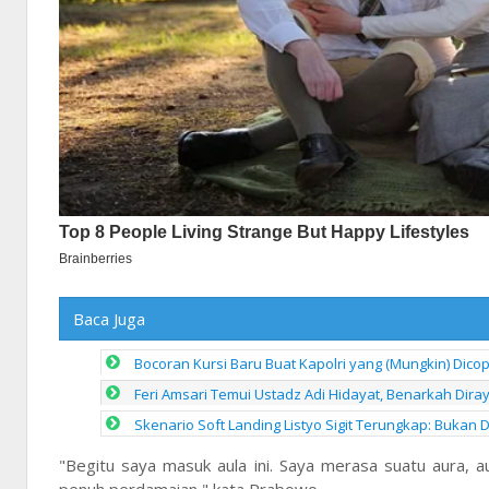
Baca Juga
Bocoran Kursi Baru Buat Kapolri yang (Mungkin) Dico
Feri Amsari Temui Ustadz Adi Hidayat, Benarkah Dira
Skenario Soft Landing Listyo Sigit Terungkap: Bukan D
"Begitu saya masuk aula ini. Saya merasa suatu aura, au
penuh perdamaian," kata Prabowo.