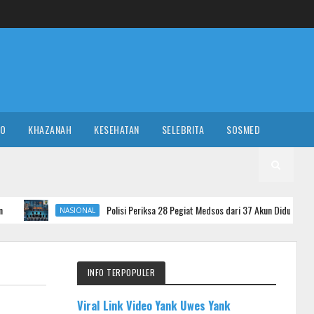
RO
KHAZANAH
KESEHATAN
SELEBRITA
SOSMED
Polisi Periksa 28 Pegiat Medsos dari 37 Akun Diduga Penyebar Hoaks Ag
NASIONAL
INFO TERPOPULER
Viral Link Video Yank Uwes Yank