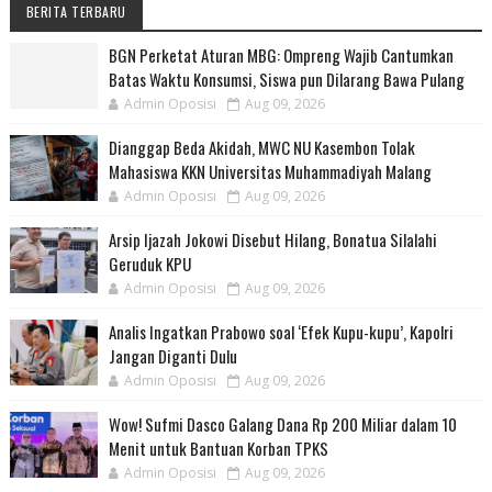
BERITA TERBARU
BGN Perketat Aturan MBG: Ompreng Wajib Cantumkan
Batas Waktu Konsumsi, Siswa pun Dilarang Bawa Pulang
Admin Oposisi
Aug 09, 2026
Dianggap Beda Akidah, MWC NU Kasembon Tolak
Mahasiswa KKN Universitas Muhammadiyah Malang
Admin Oposisi
Aug 09, 2026
Arsip Ijazah Jokowi Disebut Hilang, Bonatua Silalahi
Geruduk KPU
Admin Oposisi
Aug 09, 2026
Analis Ingatkan Prabowo soal ‘Efek Kupu-kupu’, Kapolri
Jangan Diganti Dulu
Admin Oposisi
Aug 09, 2026
Wow! Sufmi Dasco Galang Dana Rp 200 Miliar dalam 10
Menit untuk Bantuan Korban TPKS
Admin Oposisi
Aug 09, 2026