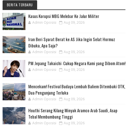
BERITA TERBARU
Kasus Korupsi MBG Melebar Ke Jalur Militer
Admin Oposisi
Aug 09, 2026
Iran Beri Syarat Berat ke AS Jika Ingin Selat Hormuz
Dibuka, Apa Saja?
Admin Oposisi
Aug 09, 2026
PM Jepang Takaichi: Cukup Negara Kami yang Dibom Atom!
Admin Oposisi
Aug 09, 2026
Mencekam! Festival Budaya Lembah Baliem Ditembaki OTK,
Dua Pengunjung Terluka
Admin Oposisi
Aug 09, 2026
Houthi Serang Kilang Minyak Aramco Arab Saudi, Asap
Tebal Membumbung Tinggi
Admin Oposisi
Aug 09, 2026