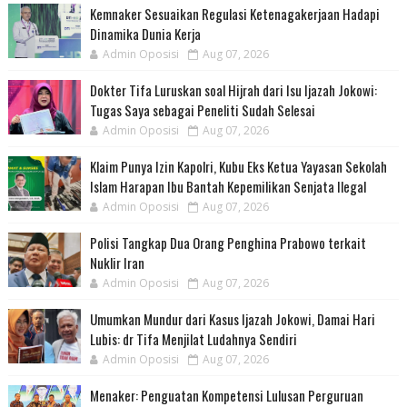
Kemnaker Sesuaikan Regulasi Ketenagakerjaan Hadapi
Dinamika Dunia Kerja
Admin Oposisi
Aug 07, 2026
Dokter Tifa Luruskan soal Hijrah dari Isu Ijazah Jokowi:
Tugas Saya sebagai Peneliti Sudah Selesai
Admin Oposisi
Aug 07, 2026
Klaim Punya Izin Kapolri, Kubu Eks Ketua Yayasan Sekolah
Islam Harapan Ibu Bantah Kepemilikan Senjata Ilegal
Admin Oposisi
Aug 07, 2026
Polisi Tangkap Dua Orang Penghina Prabowo terkait
Nuklir Iran
Admin Oposisi
Aug 07, 2026
Umumkan Mundur dari Kasus Ijazah Jokowi, Damai Hari
Lubis: dr Tifa Menjilat Ludahnya Sendiri
Admin Oposisi
Aug 07, 2026
Menaker: Penguatan Kompetensi Lulusan Perguruan