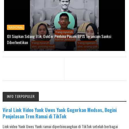
NASIONAL
IDI Siapkan Sidang Etik, Dokter Penhina Pasien BPJS Terancam Sanksi
Diberhentikan
INFO TERPOPULER
Viral Link Video Yank Uwes Yank Gegerkan Medsos, Begini
Penjelasan Tren Ramai di TikTok
Link video Yank Uwes Yank ramai diperbincangkan di TikTok setelah berbagai