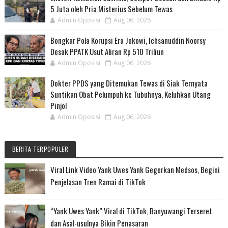
5 Juta oleh Pria Misterius Sebelum Tewas
Admin Oposisi
Aug 06, 2026
Bongkar Pola Korupsi Era Jokowi, Ichsanuddin Noorsy
Desak PPATK Usut Aliran Rp 510 Triliun
Admin Oposisi
Aug 06, 2026
Dokter PPDS yang Ditemukan Tewas di Siak Ternyata
Suntikan Obat Pelumpuh ke Tubuhnya, Keluhkan Utang
Pinjol
Admin Oposisi
Aug 06, 2026
BERITA TERPOPULER
Viral Link Video Yank Uwes Yank Gegerkan Medsos, Begini
Penjelasan Tren Ramai di TikTok
“Yank Uwes Yank” Viral di TikTok, Banyuwangi Terseret
dan Asal-usulnya Bikin Penasaran