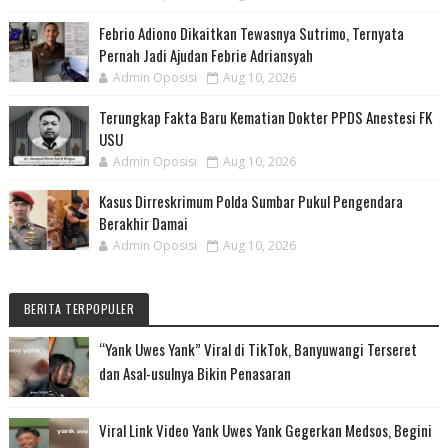
Febrio Adiono Dikaitkan Tewasnya Sutrimo, Ternyata
Pernah Jadi Ajudan Febrie Adriansyah
Admin Oposisi
Aug 10, 2026
Terungkap Fakta Baru Kematian Dokter PPDS Anestesi FK
USU
Admin Oposisi
Aug 10, 2026
Kasus Dirreskrimum Polda Sumbar Pukul Pengendara
Berakhir Damai
Admin Oposisi
Aug 10, 2026
BERITA TERPOPULER
“Yank Uwes Yank” Viral di TikTok, Banyuwangi Terseret
dan Asal-usulnya Bikin Penasaran
Viral Link Video Yank Uwes Yank Gegerkan Medsos, Begini