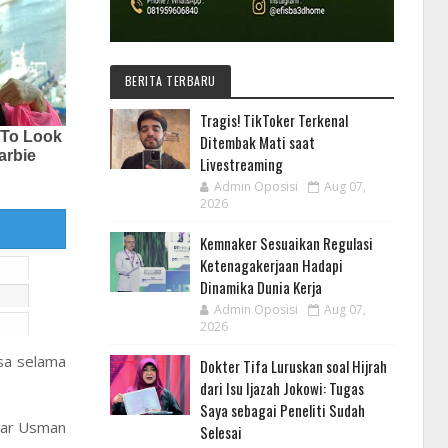
BERITA TERBARU
Tragis! TikToker Terkenal
Ditembak Mati saat
Livestreaming
Admin Oposisi
Aug 07,
2026
Kemnaker Sesuaikan Regulasi
Ketenagakerjaan Hadapi
Dinamika Dunia Kerja
Admin Oposisi
Aug 07,
2026
sa selama
Dokter Tifa Luruskan soal Hijrah
dari Isu Ijazah Jokowi: Tugas
Saya sebagai Peneliti Sudah
war Usman
Selesai