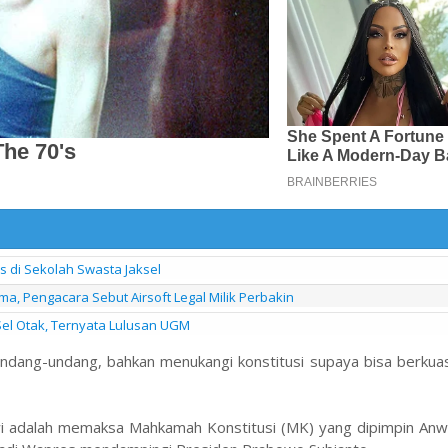
s di Sekolah Swasta Jaksel
a, Pengacara Sebut Airsoft Legal Milik Perbakin
Sel Otak, Ternyata Lulusan UGM
dang-undang, bahkan menukangi konstitusi supaya bisa berkua
owi adalah memaksa Mahkamah Konstitusi (MK) yang dipimpin An