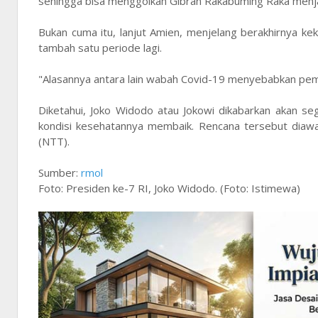
sehingga bisa menggolkan Gibran Rakabuming Raka menj
Bukan cuma itu, lanjut Amien, menjelang berakhirnya 
tambah satu periode lagi.
"Alasannya antara lain wabah Covid-19 menyebabkan peme
Diketahui, Joko Widodo atau Jokowi dikabarkan akan se
kondisi kesehatannya membaik. Rencana tersebut diaw
(NTT).
Sumber:
rmol
Foto: Presiden ke-7 RI, Joko Widodo. (Foto: Istimewa)