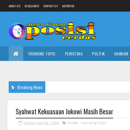
ABOUT US
DISCLAIMER
CONTACT US
ADVERTISE
TRENDING TOPIC
PERISTIWA
POLITIK
HANKAM
Breaking News
Syahwat Kekuasaan Jokowi Masih Besar
Selasa, Juni 02, 2026
Politik
,
Trending Topic