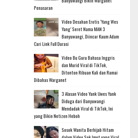
Banyuwangi Bikin Warganet
Penasaran
Video Desahan Erotis ‘Yang Wes
Yang’ Seret Nama MAN 3
Banyuwangi, Diincar Kaum Adam
Cari Link Full Durasi
Video Bu Guru Bahasa Inggris
dan Murid Viral di TikTok,
Ditonton Ribuan Kali dan Ramai
Dibahas Warganet
3 Alasan Video Yank Uwes Yank
Diduga dari Banyuwangi
Mendadak Viral di TikTok, Ini
yang Bikin Netizen Heboh
Sosok Wanita Berhijab Hitam
dalam Video Sok Imut yang Viral