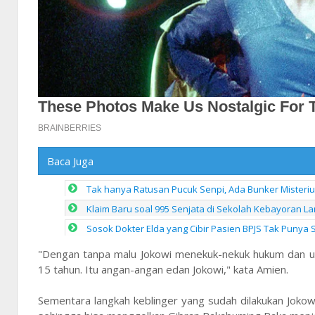
Baca Juga
Tak hanya Ratusan Pucuk Senpi, Ada Bunker Misteriu
Klaim Baru soal 995 Senjata di Sekolah Kebayoran Lam
Sosok Dokter Elda yang Cibir Pasien BPJS Tak Punya 
"Dengan tanpa malu Jokowi menekuk-nekuk hukum dan un
15 tahun. Itu angan-angan edan Jokowi," kata Amien.
Sementara langkah keblinger yang sudah dilakukan Jok