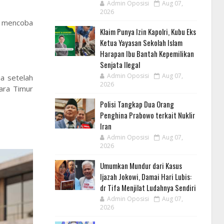
Admin Oposisi
Aug 07,
2026
h mencoba
Klaim Punya Izin Kapolri, Kubu Eks
Ketua Yayasan Sekolah Islam
Harapan Ibu Bantah Kepemilikan
Senjata Ilegal
Admin Oposisi
Aug 07,
ia setelah
2026
ara Timur
Polisi Tangkap Dua Orang
Penghina Prabowo terkait Nuklir
Iran
Admin Oposisi
Aug 07,
2026
Umumkan Mundur dari Kasus
Ijazah Jokowi, Damai Hari Lubis:
dr Tifa Menjilat Ludahnya Sendiri
Admin Oposisi
Aug 07,
2026