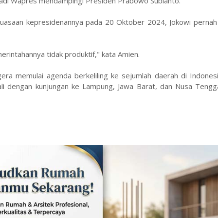
adi Wapres mendampingi Presiden Prabowo Subianto.
kekuasaan kepresidenannya pada 20 Oktober 2024, Jokowi perna
rintahannya tidak produktif," kata Amien.
gera memulai agenda berkeliling ke sejumlah daerah di Indones
ali dengan kunjungan ke Lampung, Jawa Barat, dan Nusa Tengg