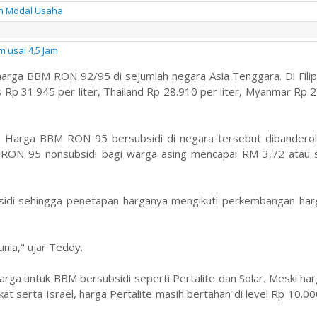
n Modal Usaha
usai 4,5 Jam
rga BBM RON 92/95 di sejumlah negara Asia Tenggara. Di Filipi
s Rp 31.945 per liter, Thailand Rp 28.910 per liter, Myanmar Rp 
a. Harga BBM RON 95 bersubsidi di negara tersebut dibandero
M RON 95 nonsubsidi bagi warga asing mencapai RM 3,72 atau 
di sehingga penetapan harganya mengikuti perkembangan har
nia," ujar Teddy.
harga untuk BBM bersubsidi seperti Pertalite dan Solar. Meski ha
t serta Israel, harga Pertalite masih bertahan di level Rp 10.000