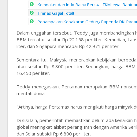
Kemnaker dan Indo-Rama Perkuat TKM lewat Bantua
Timnas Gagal Total!
Penampakan Kebakaran Gedung Bapenda DKI Padam 
Dalam unggahan tersebut, Teddy juga membandingkan ha
BBM tercatat sekitar Rp 22.158 per liter. Kemudian, Lao
liter, dan Singapura mencapai Rp 42.971 per liter.
Sementara itu, Malaysia menerapkan kebijakan berbed
atau sekitar Rp 8.800 per liter. Sedangkan, harga BB
16.450 per liter.
Teddy menegaskan, Pertamax merupakan BBM nonsubsi
mentah dunia.
"Artinya, harga Pertamax harus mengikuti harga minyak du
Di sisi lain, pemerintah memastikan belum ada kenaikan 
global meningkat akibat perang Iran dengan Amerika Serika
dan Solar subsidi Rp 6.800 per liter.