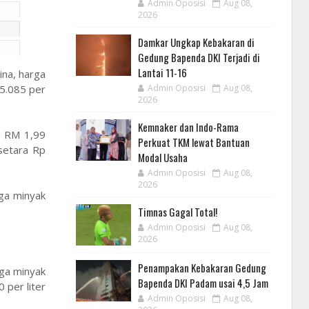
Admin Oposisi
Aug 08,
2026
Damkar Ungkap Kebakaran di
Gedung Bapenda DKI Terjadi di
Lantai 11-16
na, harga
25.085 per
Admin Oposisi
Aug 08,
2026
Kemnaker dan Indo-Rama
l RM 1,99
Perkuat TKM lewat Bantuan
setara Rp
Modal Usaha
Admin Oposisi
Aug 08,
2026
ga minyak
Timnas Gagal Total!
Admin Oposisi
Aug 08,
2026
Penampakan Kebakaran Gedung
rga minyak
Bapenda DKI Padam usai 4,5 Jam
 per liter
Admin Oposisi
Aug 08,