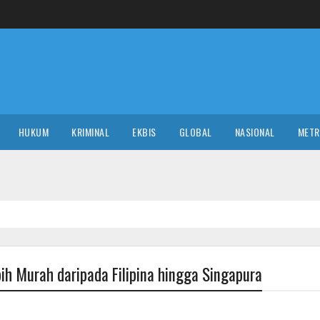
HUKUM
KRIMINAL
EKBIS
GLOBAL
NASIONAL
MET
h Murah daripada Filipina hingga Singapura