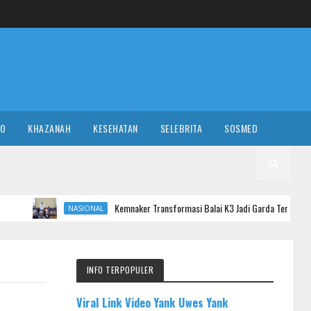
RO
KHAZANAH
KESEHATAN
SELEBRITA
SOSMED
Kemnaker Transformasi Balai K3 Jadi Garda Terdepan Pencegahan Kecel
NASIONAL
INFO TERPOPULER
Viral Link Video Yank Uwes Yank