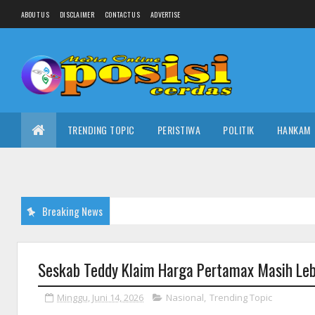
ABOUT US
DISCLAIMER
CONTACT US
ADVERTISE
TRENDING TOPIC
PERISTIWA
POLITIK
HANKAM
Breaking News
Seskab Teddy Klaim Harga Pertamax Masih Lebi
Minggu, Juni 14, 2026
Nasional
,
Trending Topic