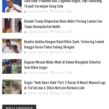
Said Didu: Prabowo Ada 3 Agenda Bagus, tapi Sekarang
Terjadi Serangan Geng Solo
Admin Oposisi
Aug 10, 2026
Donald Trump Dilaporkan Akan Akhiri Perang Lawan Iran
Tanpa Kesepakatan Nuklir
Admin Oposisi
Aug 10, 2026
Kondisi Andika Kangen Band Bikin Syok, Terbaring Lemah
hingga Harus Pakai Selang Oksigen
Admin Oposisi
Aug 10, 2026
Dugaan Mesum Muda-Mudi di Dalam Bianglala Sekaten
Solo Bikin Geger
Admin Oposisi
Aug 10, 2026
Geger ‘Yank Uwes Yank’ Part 2 Durasi 8 Menit Muncul Lagi
di TikTok dan X, Bikin Netizen Berburu Link
Admin Oposisi
Aug 10, 2026
BERITA TERPOPULER