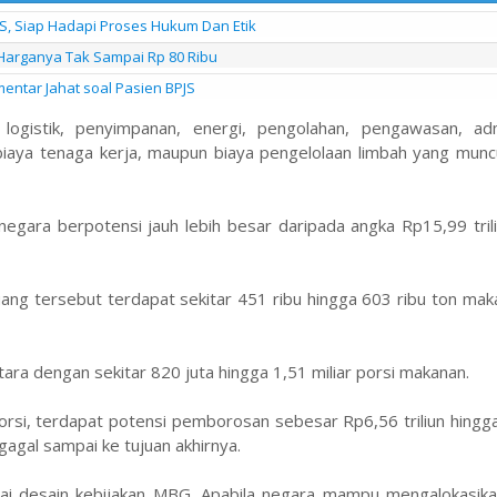
S, Siap Hadapi Proses Hukum Dan Etik
Harganya Tak Sampai Rp 80 Ribu
entar Jahat soal Pasien BPJS
ogistik, penyimpanan, energi, pengolahan, pengawasan, admi
iaya tenaga kerja, maupun biaya pengelolaan limbah yang muncu
 negara berpotensi jauh lebih besar daripada angka Rp15,99 tril
uang tersebut terdapat sekitar 451 ribu hingga 603 ribu ton ma
tara dengan sekitar 820 juta hingga 1,51 miliar porsi makanan.
orsi, terdapat potensi pemborosan sebesar Rp6,56 triliun hing
gagal sampai ke tujuan akhirnya.
i desain kebijakan MBG. Apabila negara mampu mengalokasika