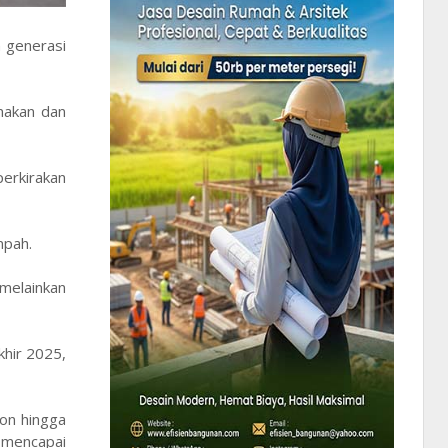
 generasi
makan dan
erkirakan
mpah.
melainkan
khir 2025,
ton hingga
 mencapai