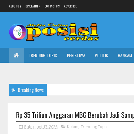
ABOUT US
DISCLAIMER
CONTACT US
ADVERTISE
TRENDING TOPIC
PERISTIWA
POLITIK
HANKAM
Breaking News
Rp 35 Triliun Anggaran MBG Berubah Jadi Sam
Rabu, Juni 17, 2026
Kolom
,
Trending Topic