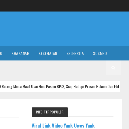
RO
KHAZANAH
KESEHATAN
SELEBRITA
SOSMED
af Usai Hina Pasien BPJS, Siap Hadapi Proses Hukum Dan Etik
NASIO
INFO TERPOPULER
Viral Link Video Yank Uwes Yank