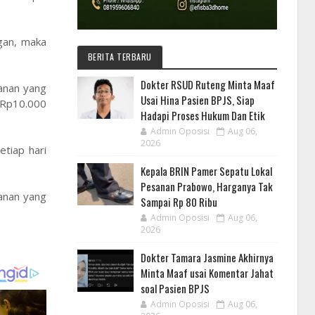
ngan, maka
BERITA TERBARU
Dokter RSUD Ruteng Minta Maaf
kanan yang
Usai Hina Pasien BPJS, Siap
 Rp10.000
Hadapi Proses Hukum Dan Etik
Admin Oposisi
Aug 06,
2026
tiap hari
Kepala BRIN Pamer Sepatu Lokal
Pesanan Prabowo, Harganya Tak
anan yang
Sampai Rp 80 Ribu
Admin Oposisi
Aug 06,
2026
Dokter Tamara Jasmine Akhirnya
Minta Maaf usai Komentar Jahat
soal Pasien BPJS
Admin Oposisi
Aug 06,