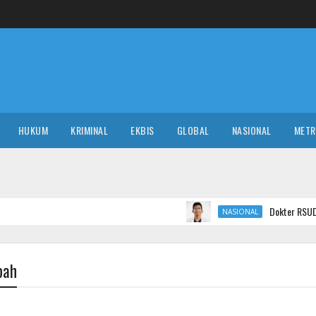
HUKUM
KRIMINAL
EKBIS
GLOBAL
NASIONAL
MET
Dokter RSUD Ruteng Minta Ma
NASIONAL
pah