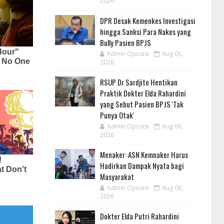
2026
DPR Desak Kemenkes Investigasi
hingga Sanksi Para Nakes yang
Bully Pasien BPJS
Admin Oposisi
Aug 06,
2026
RSUP Dr Sardjito Hentikan
Praktik Dokter Elda Rahardini
yang Sebut Pasien BPJS 'Tak
Punya Otak'
Admin Oposisi
Aug 06,
2026
Menaker: ASN Kemnaker Harus
Hadirkan Dampak Nyata bagi
Masyarakat
Admin Oposisi
Aug 06,
2026
Dokter Elda Putri Rahardini