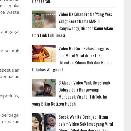
Penasaran
msi, maka
nce waste
Video Desahan Erotis ‘Yang Wes
Yang’ Seret Nama MAN 3
Banyuwangi, Diincar Kaum Adam
api gagal
Cari Link Full Durasi
Video Bu Guru Bahasa Inggris
r seluruh
dan Murid Viral di TikTok,
Ditonton Ribuan Kali dan Ramai
Dibahas Warganet
kesesuaian
perluasan
3 Alasan Video Yank Uwes Yank
Diduga dari Banyuwangi
iperluas,
Mendadak Viral di TikTok, Ini
yang Bikin Netizen Heboh
 berbagai
Sosok Wanita Berhijab Hitam
k termakan
dalam Video Sok Imut yang Viral
Dicari, Dikaitkan dengan Link