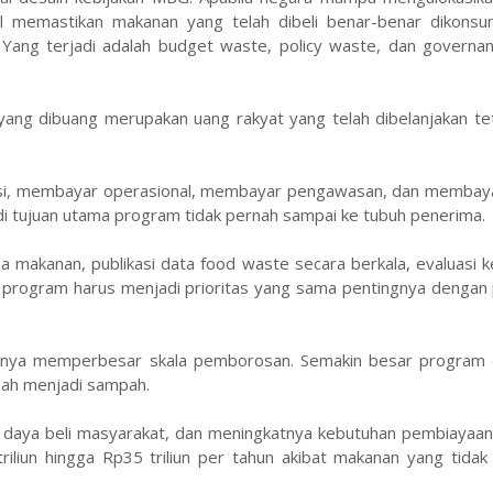
gal memastikan makanan yang telah dibeli benar-benar dikonsu
 Yang terjadi adalah budget waste, policy waste, dan governa
ang dibuang merupakan uang rakyat yang telah dibelanjakan tet
si, membayar operasional, membayar pengawasan, dan membaya
di tujuan utama program tidak pernah sampai ke tubuh penerima.
isa makanan, publikasi data food waste secara berkala, evaluasi 
 program harus menjadi prioritas yang sama pentingnya dengan 
anya memperbesar skala pemborosan. Semakin besar program d
bah menjadi sampah.
n daya beli masyarakat, dan meningkatnya kebutuhan pembiayaan
triliun hingga Rp35 triliun per tahun akibat makanan yang tida