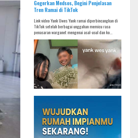
Gegerkan Medsos, Begini Penjelasan
Tren Ramai di TikTok
Link video Yank Uwes Yank ramai diperbincangkan di
TikTok setelah berbagai unggahan memicu rasa
penasaran warganet mengenai asal-usul dan ko...