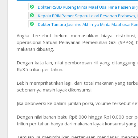
Dokter RSUD Ruteng Minta Maaf Usai Hina Pasien BPJ
Kepala BRIN Pamer Sepatu Lokal Pesanan Prabowo, 
Dokter Tamara Jasmine Akhirnya Minta Maaf usai Kom
Angka tersebut belum memasukkan biaya distribusi, l
operasional Satuan Pelayanan Pemenuhan Gizi (SPPG), b
makanan dibuang.
Dengan kata lain, nilai pemborosan riil yang ditanggung
Rp35 triliun per tahun.
Lebih memprihatinkan lagi, dari total makanan yang terb
sebenarnya masih layak dikonsumsi.
Jika dikonversi ke dalam jumlah porsi, volume tersebut se
Dengan nilai bahan baku Rp8.000 hingga Rp10.000 per p
triliun per tahun hanya dari makanan layak konsumsi yang 
Temuan ini menimbulkan pertanyaan mendasar mengena