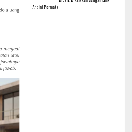
Andini Permata
lola uang
ya menjadi
ratan atau
k jawabnya
k jawab.