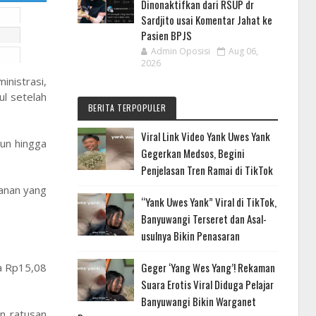
Dinonaktifkan dari RSUP dr
Sardjito usai Komentar Jahat ke
Pasien BPJS
Admin Oposisi
Aug 06,
2026
nistrasi,
l setelah
BERITA TERPOPULER
Viral Link Video Yank Uwes Yank
iun hingga
Gegerkan Medsos, Begini
Penjelasan Tren Ramai di TikTok
kanan yang
“Yank Uwes Yank” Viral di TikTok,
Banyuwangi Terseret dan Asal-
usulnya Bikin Penasaran
Geger ‘Yang Wes Yang’! Rekaman
ga Rp15,08
Suara Erotis Viral Diduga Pelajar
Banyuwangi Bikin Warganet
n ratusan