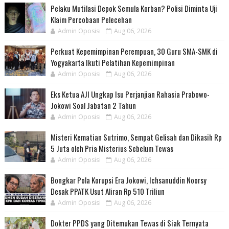
Pelaku Mutilasi Depok Semula Korban? Polisi Diminta Uji
Klaim Percobaan Pelecehan
Admin Oposisi
Aug 06, 2026
Perkuat Kepemimpinan Perempuan, 30 Guru SMA-SMK di
Yogyakarta Ikuti Pelatihan Kepemimpinan
Admin Oposisi
Aug 06, 2026
Eks Ketua AJI Ungkap Isu Perjanjian Rahasia Prabowo-
Jokowi Soal Jabatan 2 Tahun
Admin Oposisi
Aug 06, 2026
Misteri Kematian Sutrimo, Sempat Gelisah dan Dikasih Rp
5 Juta oleh Pria Misterius Sebelum Tewas
Admin Oposisi
Aug 06, 2026
Bongkar Pola Korupsi Era Jokowi, Ichsanuddin Noorsy
Desak PPATK Usut Aliran Rp 510 Triliun
Admin Oposisi
Aug 06, 2026
Dokter PPDS yang Ditemukan Tewas di Siak Ternyata