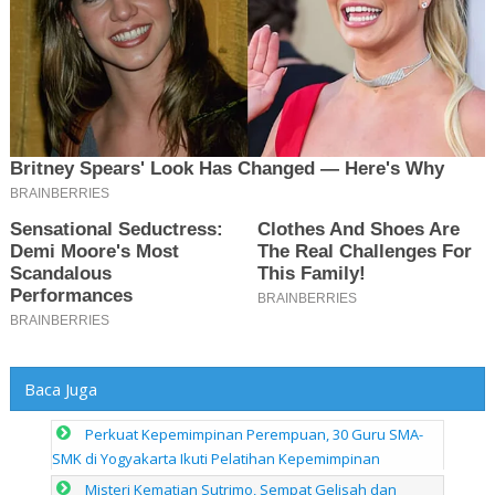
Baca Juga
Perkuat Kepemimpinan Perempuan, 30 Guru SMA-
SMK di Yogyakarta Ikuti Pelatihan Kepemimpinan
Misteri Kematian Sutrimo, Sempat Gelisah dan