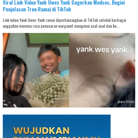
Viral Link Video Yank Uwes Yank Gegerkan Medsos, Begini
Penjelasan Tren Ramai di TikTok
Link video Yank Uwes Yank ramai diperbincangkan di TikTok setelah berbagai
unggahan memicu rasa penasaran warganet mengenai asal-usul dan ko...