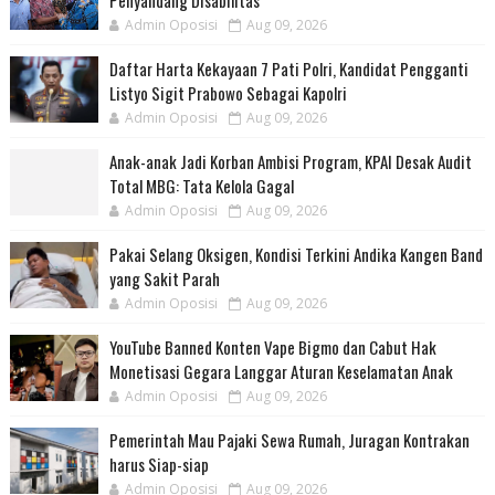
Penyandang Disabilitas
Admin Oposisi
Aug 09, 2026
Daftar Harta Kekayaan 7 Pati Polri, Kandidat Pengganti
Listyo Sigit Prabowo Sebagai Kapolri
Admin Oposisi
Aug 09, 2026
Anak-anak Jadi Korban Ambisi Program, KPAI Desak Audit
Total MBG: Tata Kelola Gagal
Admin Oposisi
Aug 09, 2026
Pakai Selang Oksigen, Kondisi Terkini Andika Kangen Band
yang Sakit Parah
Admin Oposisi
Aug 09, 2026
YouTube Banned Konten Vape Bigmo dan Cabut Hak
Monetisasi Gegara Langgar Aturan Keselamatan Anak
Admin Oposisi
Aug 09, 2026
Pemerintah Mau Pajaki Sewa Rumah, Juragan Kontrakan
harus Siap-siap
Admin Oposisi
Aug 09, 2026