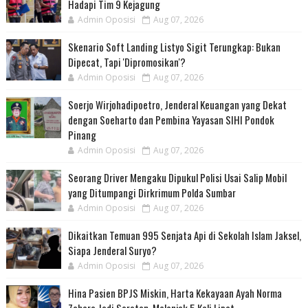
Hadapi Tim 9 Kejagung
Admin Oposisi
Aug 07, 2026
Skenario Soft Landing Listyo Sigit Terungkap: Bukan
Dipecat, Tapi 'Dipromosikan'?
Admin Oposisi
Aug 07, 2026
Soerjo Wirjohadipoetro, Jenderal Keuangan yang Dekat
dengan Soeharto dan Pembina Yayasan SIHI Pondok
Pinang
Admin Oposisi
Aug 07, 2026
Seorang Driver Mengaku Dipukul Polisi Usai Salip Mobil
yang Ditumpangi Dirkrimum Polda Sumbar
Admin Oposisi
Aug 07, 2026
Dikaitkan Temuan 995 Senjata Api di Sekolah Islam Jaksel,
Siapa Jenderal Suryo?
Admin Oposisi
Aug 07, 2026
Hina Pasien BPJS Miskin, Harta Kekayaan Ayah Norma
Zahara Jadi Sorotan, Melonjak 5 Kali Lipat