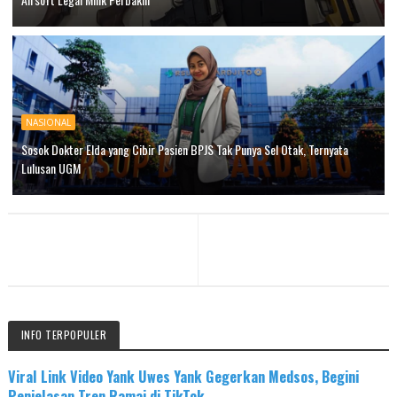
NASIONAL
Sosok Dokter Elda yang Cibir Pasien BPJS Tak Punya Sel Otak, Ternyata
Lulusan UGM
INFO TERPOPULER
Viral Link Video Yank Uwes Yank Gegerkan Medsos, Begini
Penjelasan Tren Ramai di TikTok