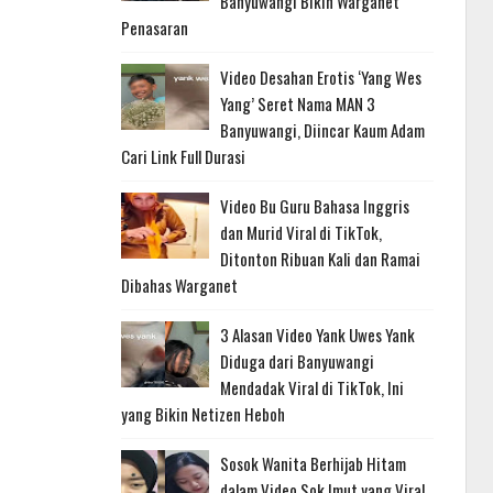
Banyuwangi Bikin Warganet
Penasaran
Video Desahan Erotis ‘Yang Wes
Yang’ Seret Nama MAN 3
Banyuwangi, Diincar Kaum Adam
Cari Link Full Durasi
Video Bu Guru Bahasa Inggris
dan Murid Viral di TikTok,
Ditonton Ribuan Kali dan Ramai
Dibahas Warganet
3 Alasan Video Yank Uwes Yank
Diduga dari Banyuwangi
Mendadak Viral di TikTok, Ini
yang Bikin Netizen Heboh
Sosok Wanita Berhijab Hitam
dalam Video Sok Imut yang Viral