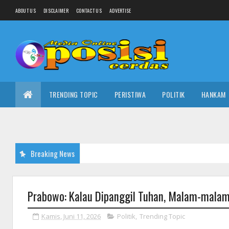
ABOUT US
DISCLAIMER
CONTACT US
ADVERTISE
TRENDING TOPIC
PERISTIWA
POLITIK
HANKAM
Breaking News
Prabowo: Kalau Dipanggil Tuhan, Malam-malam 
Kamis, Juni 11, 2026
Politik
,
Trending Topic