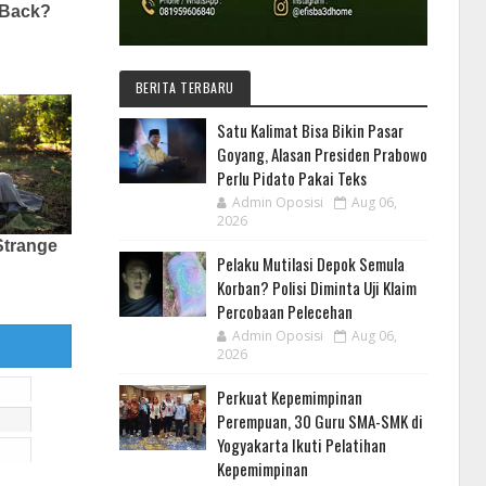
BERITA TERBARU
Satu Kalimat Bisa Bikin Pasar
Goyang, Alasan Presiden Prabowo
Perlu Pidato Pakai Teks
Admin Oposisi
Aug 06,
2026
Pelaku Mutilasi Depok Semula
Korban? Polisi Diminta Uji Klaim
Percobaan Pelecehan
Admin Oposisi
Aug 06,
2026
Perkuat Kepemimpinan
Perempuan, 30 Guru SMA-SMK di
Yogyakarta Ikuti Pelatihan
Kepemimpinan