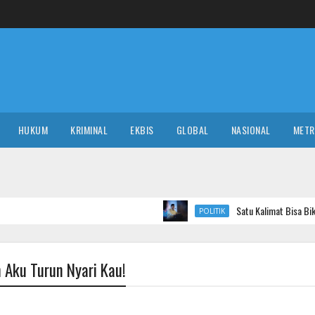
HUKUM
KRIMINAL
EKBIS
GLOBAL
NASIONAL
MET
Satu Kalimat Bisa Bikin Pasar Goyang,
POLITIK
Aku Turun Nyari Kau!