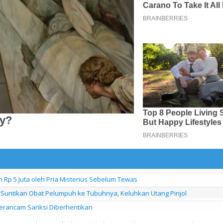
h Rp 5 Juta oleh Pria Misterius Sebelum Tewas
 Suntikan Obat Pelumpuh ke Tubuhnya, Keluhkan Utang Pinjol
 Terancam Sanksi Diberhentikan