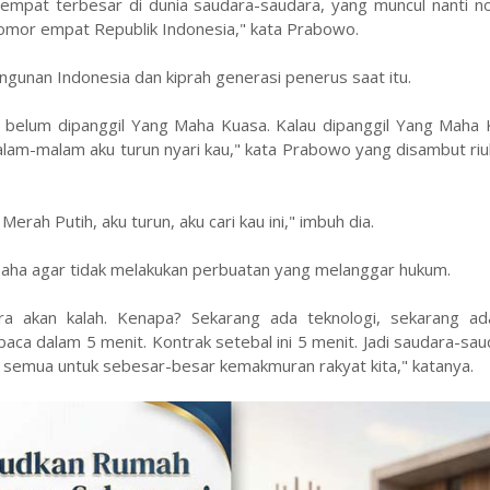
keempat terbesar di dunia saudara-saudara, yang muncul nanti 
nomor empat Republik Indonesia," kata Prabowo.
unan Indonesia dan kiprah generasi penerus saat itu.
au belum dipanggil Yang Maha Kuasa. Kalau dipanggil Yang Maha
r malam-malam aku turun nyari kau," kata Prabowo yang disambut ri
rah Putih, aku turun, aku cari kau ini," imbuh dia.
saha agar tidak melakukan perbuatan yang melanggar hukum.
a akan kalah. Kenapa? Sekarang ada teknologi, sekarang ad
aca dalam 5 menit. Kontrak setebal ini 5 menit. Jadi saudara-sau
kan semua untuk sebesar-besar kemakmuran rakyat kita," katanya.