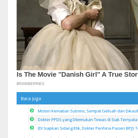
Baca Juga
Misteri Kematian Sutrimo, Sempat Gelisah dan Dikasi
Dokter PPDS yang Ditemukan Tewas di Siak Ternyata
IDI Siapkan Sidang Etik, Dokter Penhina Pasien BPJS