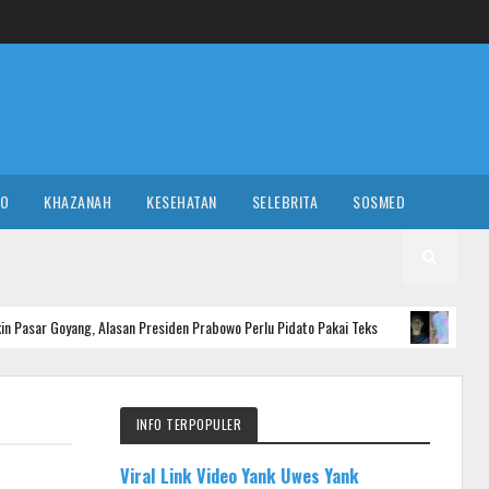
RO
KHAZANAH
KESEHATAN
SELEBRITA
SOSMED
 Alasan Presiden Prabowo Perlu Pidato Pakai Teks
Pelaku 
NASIONAL
INFO TERPOPULER
Viral Link Video Yank Uwes Yank