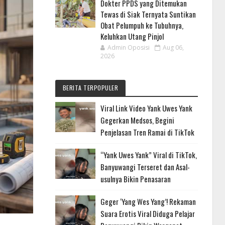
Dokter PPDS yang Ditemukan
Tewas di Siak Ternyata Suntikan
Obat Pelumpuh ke Tubuhnya,
Keluhkan Utang Pinjol
Admin Oposisi
Aug 06,
2026
BERITA TERPOPULER
Viral Link Video Yank Uwes Yank
Gegerkan Medsos, Begini
Penjelasan Tren Ramai di TikTok
“Yank Uwes Yank” Viral di TikTok,
Banyuwangi Terseret dan Asal-
usulnya Bikin Penasaran
Geger ‘Yang Wes Yang’! Rekaman
Suara Erotis Viral Diduga Pelajar