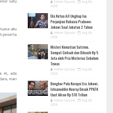
nomor satu
Admin Oposisi
Aug 06,
2026
Eks Ketua AJI Ungkap Isu
Perjanjian Rahasia Prabowo-
Jokowi Soal Jabatan 2 Tahun
 Kuasa aku
Admin Oposisi
Aug 06,
uh peserta
2026
Misteri Kematian Sutrimo,
Sempat Gelisah dan Dikasih Rp 5
Juta oleh Pria Misterius Sebelum
Tewas
Admin Oposisi
Aug 06,
a AI, ada
2026
dara, mari
Bongkar Pola Korupsi Era Jokowi,
Ichsanuddin Noorsy Desak PPATK
Usut Aliran Rp 510 Triliun
Admin Oposisi
Aug 06,
2026