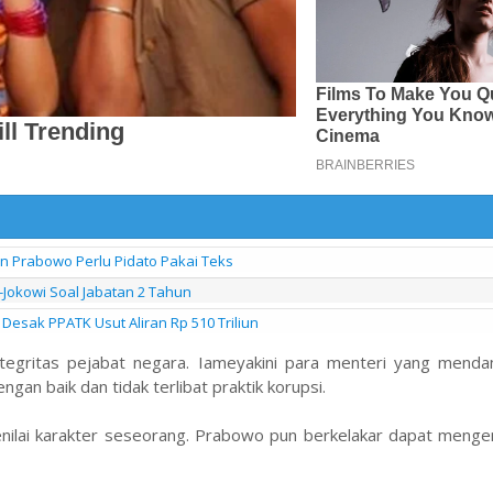
en Prabowo Perlu Pidato Pakai Teks
-Jokowi Soal Jabatan 2 Tahun
Desak PPATK Usut Aliran Rp 510 Triliun
egritas pejabat negara. Iameyakini para menteri yang menda
an baik dan tidak terlibat praktik korupsi.
nilai karakter seseorang. Prabowo pun berkelakar dapat mengen