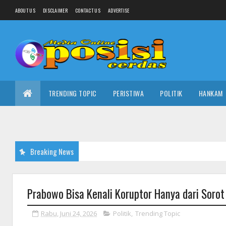
ABOUT US
DISCLAIMER
CONTACT US
ADVERTISE
TRENDING TOPIC
PERISTIWA
POLITIK
HANKAM
Breaking News
Prabowo Bisa Kenali Koruptor Hanya dari Soro
Rabu, Juni 24, 2026
Politik
,
Trending Topic