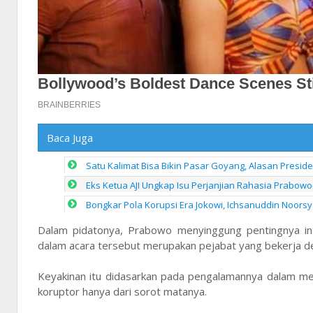
Baca Juga
Satu Kalimat Bisa Bikin Pasar Goyang, Alasan Presid
Eks Ketua AJI Ungkap Isu Perjanjian Rahasia Prabowo
Bongkar Pola Korupsi Era Jokowi, Ichsanuddin Noorsy 
Dalam pidatonya, Prabowo menyinggung pentingnya int
dalam acara tersebut merupakan pejabat yang bekerja deng
Keyakinan itu didasarkan pada pengalamannya dalam me
koruptor hanya dari sorot matanya.