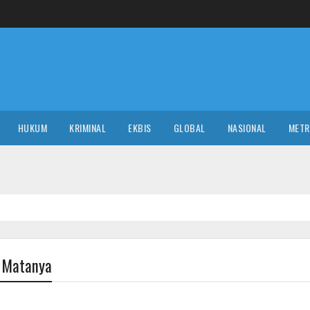
HUKUM
KRIMINAL
EKBIS
GLOBAL
NASIONAL
MET
t Matanya