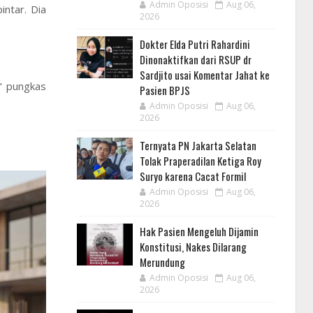
Admin Oposisi
Aug 06,
intar. Dia
2026
Dokter Elda Putri Rahardini
Dinonaktifkan dari RSUP dr
Sardjito usai Komentar Jahat ke
," pungkas
Pasien BPJS
Admin Oposisi
Aug 06,
2026
Ternyata PN Jakarta Selatan
Tolak Praperadilan Ketiga Roy
Suryo karena Cacat Formil
Admin Oposisi
Aug 06,
2026
Hak Pasien Mengeluh Dijamin
Konstitusi, Nakes Dilarang
Merundung
Admin Oposisi
Aug 06,
2026