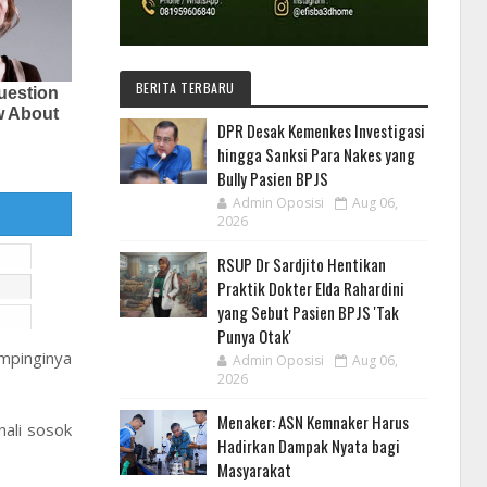
BERITA TERBARU
DPR Desak Kemenkes Investigasi
hingga Sanksi Para Nakes yang
Bully Pasien BPJS
Admin Oposisi
Aug 06,
2026
RSUP Dr Sardjito Hentikan
Praktik Dokter Elda Rahardini
yang Sebut Pasien BPJS 'Tak
Punya Otak'
mpinginya
Admin Oposisi
Aug 06,
2026
Menaker: ASN Kemnaker Harus
ali sosok
Hadirkan Dampak Nyata bagi
Masyarakat