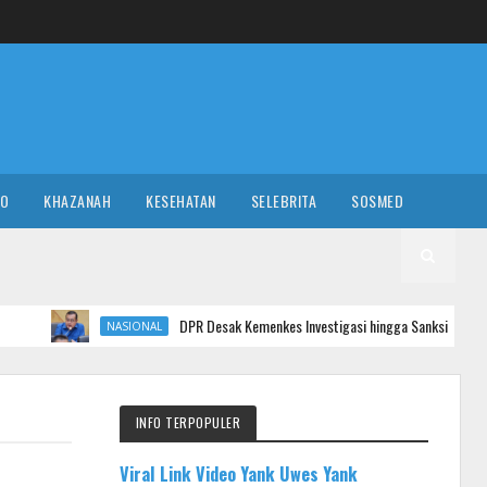
RO
KHAZANAH
KESEHATAN
SELEBRITA
SOSMED
DPR Desak Kemenkes Investigasi hingga Sanksi Para Nakes yang Bully Pas
NASIONAL
INFO TERPOPULER
Viral Link Video Yank Uwes Yank