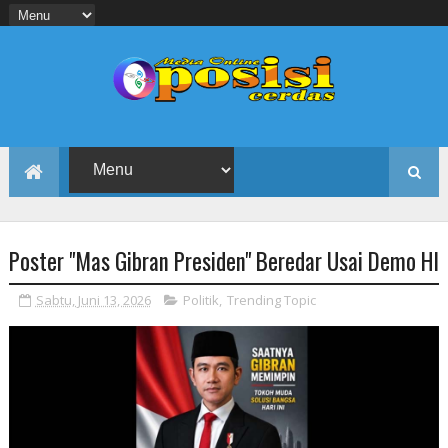
Poster "Mas Gibran Presiden" Beredar Usai Demo HI
Sabtu, Juni 13, 2026
Politik
,
Trending Topic