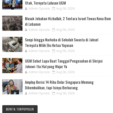
Otak, Ternyata Lulusan UGM
Admin Oposisi
Aug 06, 2026
Masuk Jebakan Hizbullah, 2 Tentara Israel Tewas Kena Bom
di Lebanon
Admin Oposisi
Aug 06, 2026
Senpi hingga Narkoba di Sekolah Swasta di Jaksel
Ternyata Milik Eks Ketua Yayasan
Admin Oposisi
Aug 06, 2026
UGM Sebut Lupa Buat Tanggal Pengesahan di Skripsi
Jokowi: Itu Hal yang Wajar Ya
Admin Oposisi
Aug 06, 2026
Amplop Berisi 14 Ribu Dolar Singapura Memang
Dikembalikan, tapi Isinya Berkurang
Admin Oposisi
Aug 06, 2026
BERITA TERPOPULER