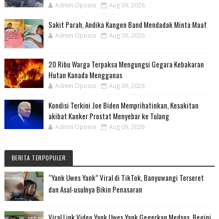
Admin Oposisi
Aug 09, 2026
Sakit Parah, Andika Kangen Band Mendadak Minta Maaf
Admin Oposisi
Aug 09, 2026
20 Ribu Warga Terpaksa Mengungsi Gegara Kebakaran
Hutan Kanada Mengganas
Admin Oposisi
Aug 09, 2026
Kondisi Terkini Joe Biden Memprihatinkan, Kesakitan
akibat Kanker Prostat Menyebar ke Tulang
Admin Oposisi
Aug 09, 2026
BERITA TERPOPULER
“Yank Uwes Yank” Viral di TikTok, Banyuwangi Terseret
dan Asal-usulnya Bikin Penasaran
Viral Link Video Yank Uwes Yank Gegerkan Medsos, Begini