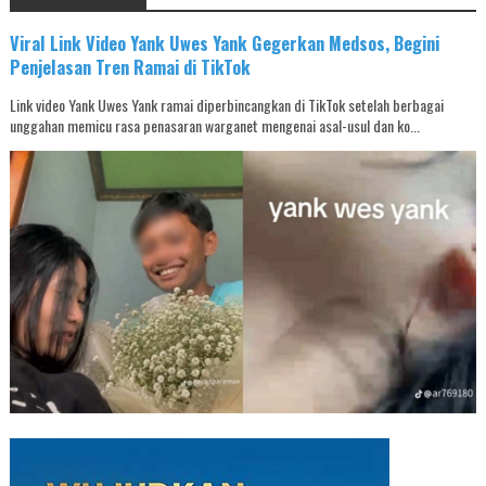
Viral Link Video Yank Uwes Yank Gegerkan Medsos, Begini
Penjelasan Tren Ramai di TikTok
Link video Yank Uwes Yank ramai diperbincangkan di TikTok setelah berbagai
unggahan memicu rasa penasaran warganet mengenai asal-usul dan ko...