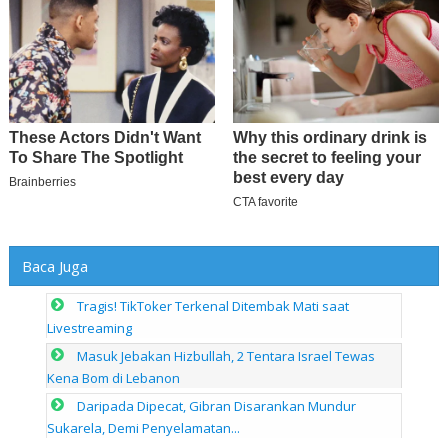
Baca Juga
Tragis! TikToker Terkenal Ditembak Mati saat
Livestreaming
Masuk Jebakan Hizbullah, 2 Tentara Israel Tewas
Kena Bom di Lebanon
Daripada Dipecat, Gibran Disarankan Mundur
Sukarela, Demi Penyelamatan...