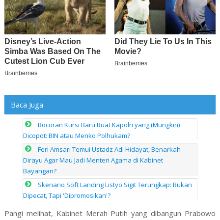
Baca Juga
Bocoran Kursi Baru Buat Kapolri yang (Mungkin)
Dicopot: BIN atau Menko Polhukam?
Feri Amsari Temui Ustadz Adi Hidayat, Benarkah
Dirayu Agar Mau Jadi Menteri Agama di Kabinet
Bayangan?
Skenario Soft Landing Listyo Sigit Terungkap: Bukan
Dipecat, Tapi 'Dipromosikan'?
Pangi melihat, Kabinet Merah Putih yang dibangun Prabowo