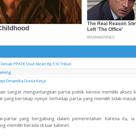
Desak PPATK Usut Aliran Rp 510 Triliun
eaming
pi Dinamika Dunia Kerja
 sangat menguntungkan partai politik karena memiliki akses k
k yang bersikap nyinyir terhadap partai yang memilih tidak masuk
-partai yang bergabung dalam pemerintahan. Karena itu, ia
g memilih berada di luar kabinet.