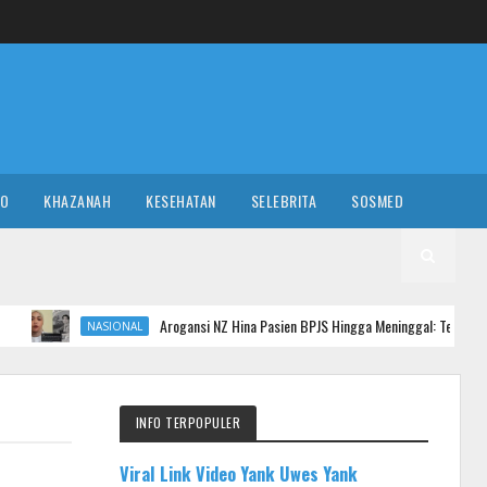
RO
KHAZANAH
KESEHATAN
SELEBRITA
SOSMED
Arogansi NZ Hina Pasien BPJS Hingga Meninggal: Ternyata Anak Anggota D
SIONAL
INFO TERPOPULER
Viral Link Video Yank Uwes Yank