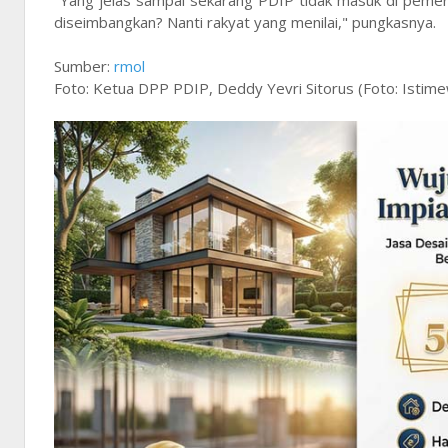
"Yang jelas sampai sekarang PDIP tidak masuk di pemerin
diseimbangkan? Nanti rakyat yang menilai," pungkasnya.
Sumber:
rmol
Foto: Ketua DPP PDIP, Deddy Yevri Sitorus (Foto: Istim