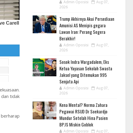
Admin Oposisi
Aug 07,
2026
Trump Akhirnya Akui Persediaan
Amunisi AS Menipis gegara
Lawan Iran: Perang Segera
Berakhir!
Admin Oposisi
Aug 07,
2026
Sosok Indra Wargadalem, Eks
Ketua Yayasan Sekolah Swasta
Jaksel yang Ditemukan 995
Senjata Api
Admin Oposisi
Aug 07,
ekuasaan.
2026
 dan tidak
Kena Mental? Norma Zahara
Pegawai RSUD Dr Soekardjo
 berharap
Mundur Setelah Hina Pasien
BPJS Miskin Goblok
Admin Oposisi
Aug 07,