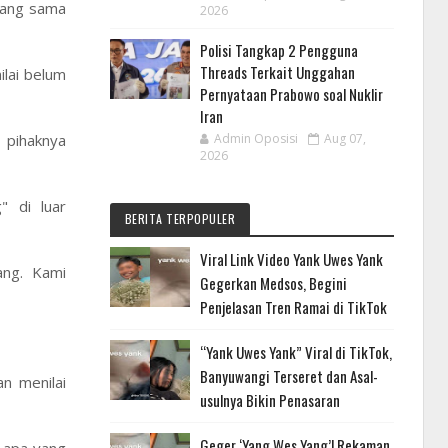
yang sama
2026
Polisi Tangkap 2 Pengguna
Threads Terkait Unggahan
ilai belum
Pernyataan Prabowo soal Nuklir
Iran
 pihaknya
Admin Oposisi
Aug 07,
2026
" di luar
BERITA TERPOPULER
Viral Link Video Yank Uwes Yank
ang. Kami
Gegerkan Medsos, Begini
Penjelasan Tren Ramai di TikTok
“Yank Uwes Yank” Viral di TikTok,
Banyuwangi Terseret dan Asal-
n menilai
usulnya Bikin Penasaran
Geger ‘Yang Wes Yang’! Rekaman