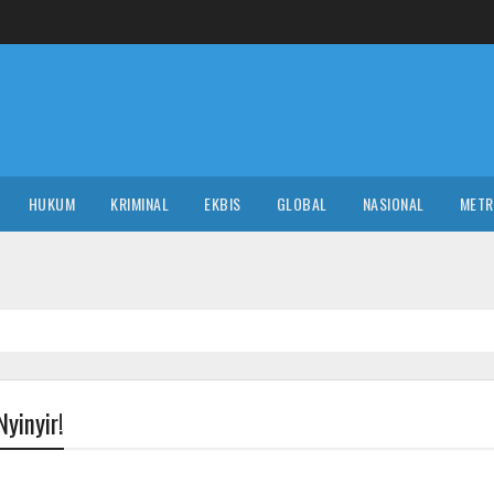
HUKUM
KRIMINAL
EKBIS
GLOBAL
NASIONAL
MET
NA
Nyinyir!