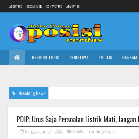
ABOUT US
DISCLAIMER
CONTACT US
ADVERTISE
TRENDING TOPIC
PERISTIWA
POLITIK
HANKAM
Breaking News
PDIP: Urus Saja Persoalan Listrik Mati, Jangan 
Minggu, Juni 21, 2026
Politik
,
Trending Topic