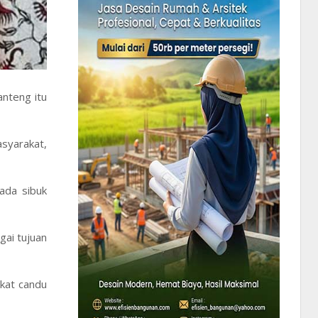
nteng itu
syarakat,
ada sibuk
ai tujuan
akat candu