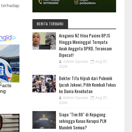
 terhadap
BERITA TERBARU
Arogansi NZ Hina Pasien BPJS
Hingga Meninggal: Ternyata
Anak Anggota DPRD, Terancam
Dipecat!
Admin Oposisi
Aug 07,
2026
Dokter Tifa Hijrah dari Polemik
Ijazah Jokowi, Pilih Kembali Fokus
ke Dunia Kesehatan
Admin Oposisi
Aug 07,
2026
Siapa "Tim 86" di Kejagung
sehingga Kasus Korupsi PLN
Mandek Semua?